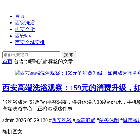
首页
西安洗浴
西安会所
西安ktv
西安全城安排
搜 索
首页
包含"消费心理"标签的文章
西安高端洗浴观察：159元的消费升级，
当洗浴成为“逃离”的平替深夜，将身体浸入38度的池水，手
高端洗浴中心，正将泡澡这件事，...
admin
2026-05-29
120
#
西安洗浴
#
高端消费
#
商务休闲
#
城市减
随机图文