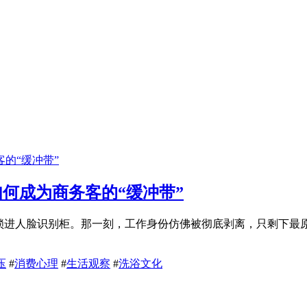
如何成为商务客的“缓冲带”
机锁进人脸识别柜。那一刻，工作身份仿佛被彻底剥离，只剩下
压
#
消费心理
#
生活观察
#
洗浴文化