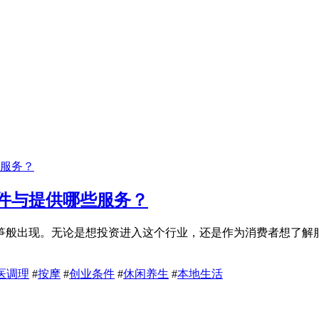
件与提供哪些服务？
笋般出现。无论是想投资进入这个行业，还是作为消费者想了解
医调理
#
按摩
#
创业条件
#
休闲养生
#
本地生活