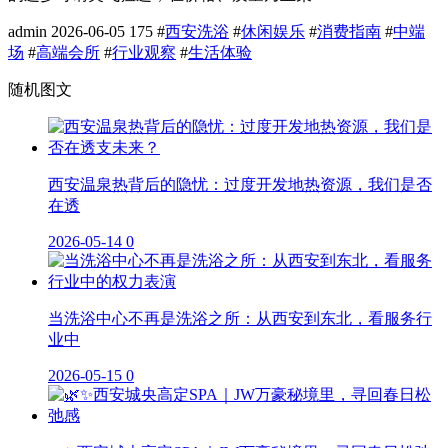
admin
2026-06-05
175
#
西安洗浴
#
休闲娱乐
#
消费指南
#
中端
场
#
高端会所
#
行业观察
#
生活体验
随机图文
西安温泉热背后的隐忧：过度开发地热资源，我们是否
在透
2026-05-14
0
当洗浴中心不再是洗浴之所：从西安到东北，看服务行
业中
2026-05-15
0