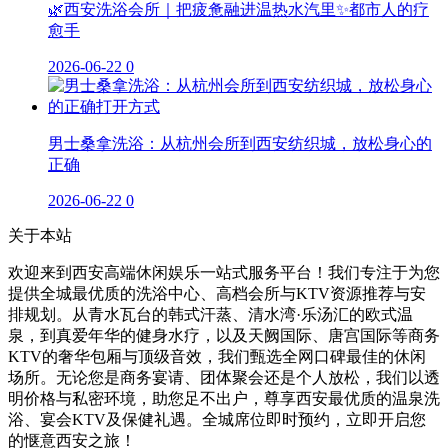
🌿西安洗浴会所｜把疲惫融进温热水汽里✨都市人的疗
愈手
2026-06-22
0
男士桑拿洗浴：从杭州会所到西安纺织城，放松身心的
正确
2026-06-22
0
关于本站
欢迎来到西安高端休闲娱乐一站式服务平台！我们专注于为您
提供全城最优质的洗浴中心、高档会所与KTV资源推荐与安
排规划。从青水瓦台的韩式汗蒸、清水湾·乐汤汇的欧式温
泉，到真爱年华的健身水疗，以及天阙国际、唐宫国际等商务
KTV的奢华包厢与顶级音效，我们甄选全网口碑最佳的休闲
场所。无论您是商务宴请、团体聚会还是个人放松，我们以透
明价格与私密环境，助您足不出户，尊享西安最优质的温泉洗
浴、宴会KTV及保健礼遇。全城席位即时预约，立即开启您
的惬意西安之旅！