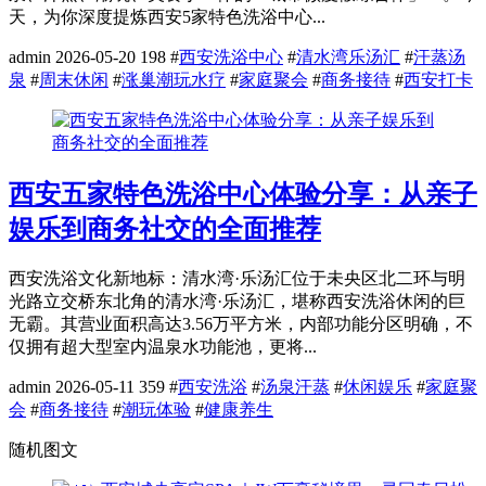
天，为你深度提炼西安5家特色洗浴中心...
admin
2026-05-20
198
#
西安洗浴中心
#
清水湾乐汤汇
#
汗蒸汤
泉
#
周末休闲
#
涨巢潮玩水疗
#
家庭聚会
#
商务接待
#
西安打卡
西安五家特色洗浴中心体验分享：从亲子
娱乐到商务社交的全面推荐
西安洗浴文化新地标：清水湾·乐汤汇位于未央区北二环与明
光路立交桥东北角的清水湾·乐汤汇，堪称西安洗浴休闲的巨
无霸。其营业面积高达3.56万平方米，内部功能分区明确，不
仅拥有超大型室内温泉水功能池，更将...
admin
2026-05-11
359
#
西安洗浴
#
汤泉汗蒸
#
休闲娱乐
#
家庭聚
会
#
商务接待
#
潮玩体验
#
健康养生
随机图文