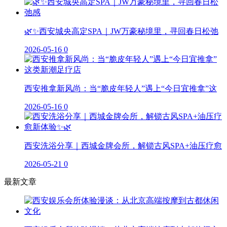
🌿✨西安城央高定SPA｜JW万豪秘境里，寻回春日松弛
2026-05-16
0
西安推拿新风尚：当“脆皮年轻人”遇上“今日宜推拿”这
2026-05-16
0
西安洗浴分享｜西城金牌会所，解锁古风SPA+油压疗愈
2026-05-21
0
最新文章