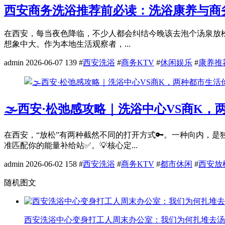
西安商务洗浴推荐前必读：洗浴康养与商
在西安，每当夜色降临，不少人都会纠结今晚该去泡个汤泉放松
想象中大。作为本地生活观察者，...
admin
2026-06-07
139
#
西安洗浴
#
商务KTV
#
休闲娱乐
#
康养推
🌫️西安·松弛感攻略｜洗浴中心VS商K，
在西安，“放松”有两种截然不同的打开方式🔑。一种向内，
准匹配你的能量补给站✅。💡核心定...
admin
2026-06-02
158
#
西安洗浴
#
商务KTV
#
都市休闲
#
西安放
随机图文
西安洗浴中心变身打工人周末办公室：我们为何扎堆去汤