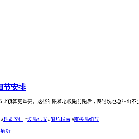
细节安排
节比预算更重要。这些年跟着老板跑前跑后，踩过坑也总结出不
#
足道安排
#
饭局礼仪
#
避坑指南
#
商务局细节