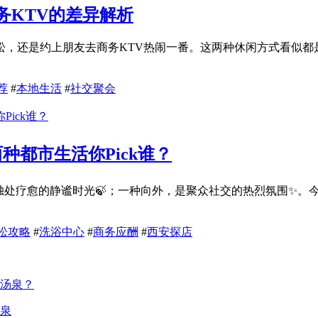
务KTV的差异解析
，还是约上朋友去商务KTV热闹一番。这两种休闲方式看似都
荐
#
本地生活
#
社交聚会
两种都市生活你Pick谁？
是独处疗愈的静谧时光🍃；一种向外，是聚众社交的热烈氛围✨
松攻略
#
洗浴中心
#
商务应酬
#
西安探店
泉