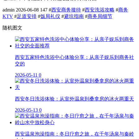
admin
2026-06-08
147
#
西安商务接待
#
西安洗浴攻略
#
商务
KTV
#
足道安排
#
饭局礼仪
#
避坑指南
#
商务局细节
随机图文
西安五家特色洗浴中心体验分享：从亲子娱乐到商务社
交的
2026-05-11
0
西安冬日洗浴体验：从室外温泉到桑拿房的冰火两重天
2026-05-13
0
西安温泉泡澡指南：冬日疗愈之旅，在千年汤泉与秦岭