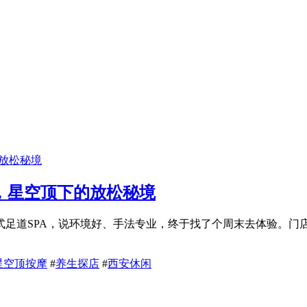
，星空顶下的放松秘境
式足道SPA，说环境好、手法专业，终于找了个周末去体验。门
星空顶按摩
#
养生探店
#
西安休闲