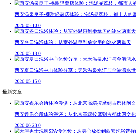
西安汤泉良子·裸甜轻奢店体验：泡汤品荔枝，都市人的
2026-05-10
0
西安冬日洗浴体验：从室外温泉到桑拿房的冰火两重天
2026-05-13
0
西安夏日洗浴中心体验分享：天禾温泉水汇与金港湾水世
2026-05-15
0
最新文章
西安娱乐会所体验漫谈：从北京高端按摩到古都休闲文化
2026-06-23
0