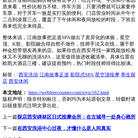
新店开业期间团购价格很有竞争力，结合环境、手法和小食品
质来看，性价比相当不错。停车方面，只要消费就可以索要停
车票，对于开车一族是实打实的便利。门店营业时间从中午十
二点到凌晨三点，覆盖了下午休闲和夜间放松的时段，下班后
再来也完全来得及。
整体来说，江南故事把足道SPA做出了差异化的体验，星空
顶、K歌、影院融合得自然不做作，技师手法又在线，属于那
种会想带朋友再来的店。如果你也在西安寻找一家既能放松身
体又不无聊的洗浴SPA，这里值得放进收藏清单。具体位置在
欧凯大酒店三楼，建议提前预约，热门时段技师排得比较满。
标签：
西安洗浴
江南故事足道
影院式SPA
星空顶按摩
养生探
店
西安休闲
本文地址：
https://webfreecounter.com/xiyu/162.html
版权声明：
除非特别标注，否则均为本站原创文章，转载时请
以链接形式注明文章出处。
上一篇
探店西安碑林区日式按摩会所：在古城寻一处身心栖所
下一篇
在西安洗浴中心过夜，才懂什么是人间真实