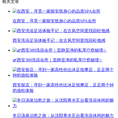
相关文章
在西安，寻觅一家能安抚身心的品质SPA会所
西安洗浴足浴体验手记：在古风空间里找回松弛感
🌿西安389洗浴会所｜至静至净的私享疗愈秘境✨
西安探店：寻到一家高性价比沐足按摩店，足足两个钟
的放松体验
冬日汤泉治愈之旅：从沈阳青水瓦台看洗浴休闲的魅力