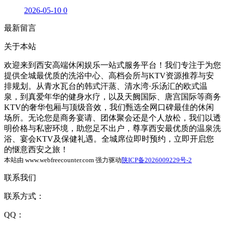
2026-05-10
0
最新留言
关于本站
欢迎来到西安高端休闲娱乐一站式服务平台！我们专注于为您
提供全城最优质的洗浴中心、高档会所与KTV资源推荐与安
排规划。从青水瓦台的韩式汗蒸、清水湾·乐汤汇的欧式温
泉，到真爱年华的健身水疗，以及天阙国际、唐宫国际等商务
KTV的奢华包厢与顶级音效，我们甄选全网口碑最佳的休闲
场所。无论您是商务宴请、团体聚会还是个人放松，我们以透
明价格与私密环境，助您足不出户，尊享西安最优质的温泉洗
浴、宴会KTV及保健礼遇。全城席位即时预约，立即开启您
的惬意西安之旅！
本站由 www.webfreecounter.com 强力驱动
陕ICP备2026009229号-2
联系我们
联系方式：
QQ：