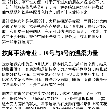
置很好找，停车也方便，对于开车过来的朋友来说省心不少。
一进门就被装修风格吸引了，有一种身临江南水乡的轻盈感，
仙气飘飘的软装搭配暖色灯光，瞬间让人放松下来。
最让我惊喜的是包厢设计，大屏幕投影是标配，而且部分房间
还做了星空顶，抬头就是点点星光。除了看电影，居然还能K
歌，和朋友一起来的话，完全可以边洗脚边嗨唱，比传统足道
多了不少趣味。整个空间干净整洁，服务员上茶水也很及时，
第一印象就拉满了。
技师手法专业，19号与8号的温柔力量
这次给我安排的是19号技师，原本我只是想简单修个脚，结果
她顺带做了一套肩颈和足部按摩，力道掌握得刚刚好，酸胀感
恰到好处却不痛。过程中她还分享了不少日常养生的小知识，
比如久坐怎么放松小腿、哪些穴位有助于睡眠，听得出来是受
过系统培训的，不是走流程式的应付。
朋友之前来的时候推荐过8号技师，这次也顺便问了一下前
台，据说8号的手法同样很受好评，力度轻重拿捏得当，尤其
适合受力偏轻的客人。看来这家店在技师筛选和培训上确实花
了不少心思，无论遇到哪位，体验感都比较稳定，不会踩雷。