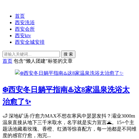
首页
西安洗浴
西安会所
西安ktv
西安全城安排
搜 索
首页
包含"懒人团建"标签的文章
❄️西安冬日躺平指南♨️这8家温泉洗浴太
治愈了✨
🛁 深地矿汤·疗愈力MAX不想在寒风中瑟瑟发抖？灞业3000m
温泉直接从地下三千米取水，名字就是实力宣言🌋。15+个主
题汤池藏着玫瑰、香橙、红酒等惊喜配方，每一池都是不同维
度的感官疗愈，泡完...