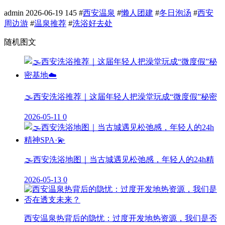
admin
2026-06-19
145
#
西安温泉
#
懒人团建
#
冬日泡汤
#
西安
周边游
#
温泉推荐
#
洗浴好去处
随机图文
🌫️西安洗浴推荐｜这届年轻人把澡堂玩成“微度假”秘密
2026-05-11
0
🌫️西安洗浴地图｜当古城遇见松弛感，年轻人的24h精
2026-05-13
0
西安温泉热背后的隐忧：过度开发地热资源，我们是否