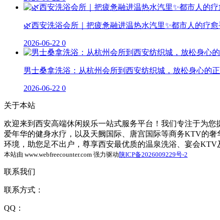
🌿西安洗浴会所｜把疲惫融进温热水汽里✨都市人的疗愈
2026-06-22
0
男士桑拿洗浴：从杭州会所到西安纺织城，放松身心的正
2026-06-22
0
关于本站
欢迎来到西安高端休闲娱乐一站式服务平台！我们专注于为您提
爱年华的健身水疗，以及天阙国际、唐宫国际等商务KTV的
环境，助您足不出户，尊享西安最优质的温泉洗浴、宴会KT
本站由 www.webfreecounter.com 强力驱动
陕ICP备2026009229号-2
联系我们
联系方式：
QQ：