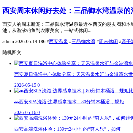
西安周末休闲好去处：三品御水湾温泉的
西安人的周末新宠：三品御水湾温泉最近在西安的朋友圈和本
池，从游泳钓鱼到农家美食，一站式休闲...
admin
2026-05-19
186
#
西安温泉
#
三品御水湾
#
周末休闲
#
亲子
随机图文
西安夏日洗浴中心体验分享：天禾温泉水汇与金港湾水世
2026-05-15
0
🚗西安SPA洗浴·边界感拿捏术｜80分钟木桶浴，规矩
2026-05-16
0
西安高端洗浴体验：139元24小时的“穷人乐”，如何