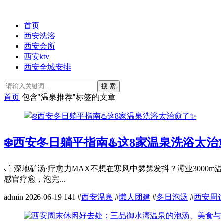
首页
西安洗浴
西安会所
西安ktv
西安全城安排
搜 索
首页
包含"温泉推荐"标签的文章
❄️西安冬日躺平指南♨️这8家温泉洗浴太治
🛁 深地矿汤·疗愈力MAX不想在寒风中瑟瑟发抖？灞业300
感官疗愈，泡完...
admin
2026-06-19
141
#
西安温泉
#
懒人团建
#
冬日泡汤
#
西安周