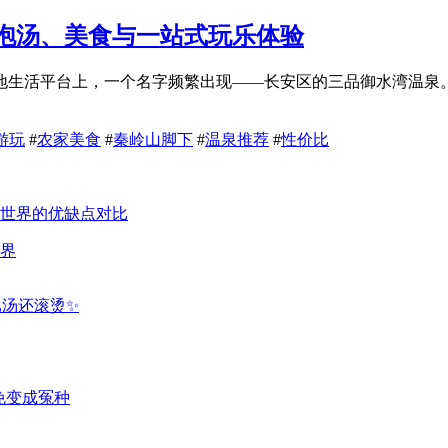
泡汤、美食与一站式玩乐体验
地生活平台上，一个名字频繁出现——长安区的三品御水湾温泉
游玩
#
农家美食
#
秦岭山脚下
#
温泉推荐
#
性价比
界