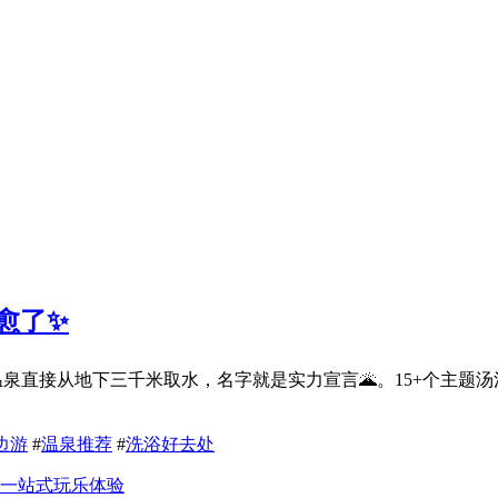
愈了✨
0m温泉直接从地下三千米取水，名字就是实力宣言🌋。15+个
边游
#
温泉推荐
#
洗浴好去处