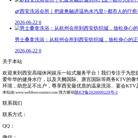
🌿西安洗浴会所｜把疲惫融进温热水汽里✨都市人的疗愈
2026-06-22
0
男士桑拿洗浴：从杭州会所到西安纺织城，放松身心的正
2026-06-22
0
关于本站
欢迎来到西安高端休闲娱乐一站式服务平台！我们专注于为您提
爱年华的健身水疗，以及天阙国际、唐宫国际等商务KTV的
环境，助您足不出户，尊享西安最优质的温泉洗浴、宴会KT
本站由 www.webfreecounter.com 强力驱动
陕ICP备2026009229号-2
联系我们
联系方式：
QQ：
微信：