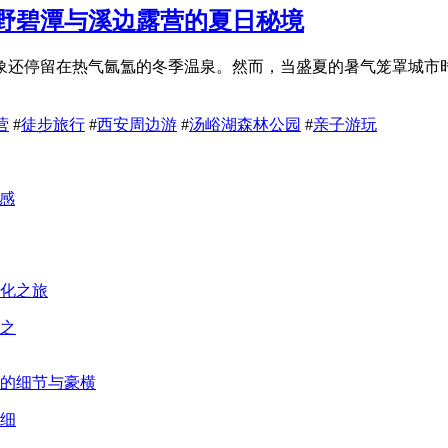
野碧潭与溪边露营的夏日秘境
象还停留在热气氤氲的冬季温泉。然而，当盛夏的暑气笼罩城市
营
#
徒步旅行
#
西安周边游
#
汤峪湖森林公园
#
亲子游玩
之
细