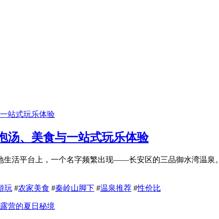
泡汤、美食与一站式玩乐体验
地生活平台上，一个名字频繁出现——长安区的三品御水湾温泉
游玩
#
农家美食
#
秦岭山脚下
#
温泉推荐
#
性价比