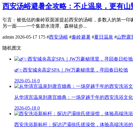
西安汤峪避暑全攻略：不止温泉，更有山
引言：被低估的秦岭双面派提起西安的汤峪，多数人的第一印
另一面——一个集碧水清潭、森林徒步...
admin
2026-05-17
175
#
西安汤峪
#
秦岭避暑
#
夏日温泉
#
山野露
随机图文
🌿✨西安城央高定SPA｜JW万豪秘境里，寻回春日松弛
2026-05-16
0
从华清宫温泉到唐宫婚典：一场穿越千年的西安洗浴文化
2026-05-18
0
西安洗浴新标杆：探访浐灞徐氏搓澡馆，体验高端洗浴的