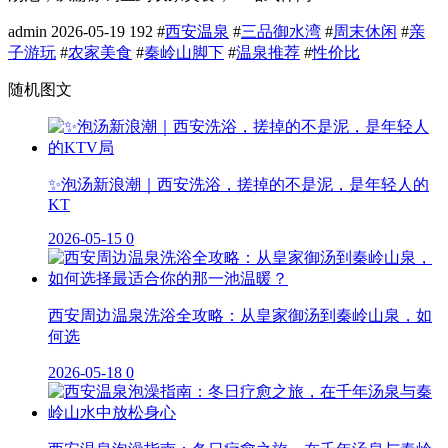
admin
2026-05-19
192
#
西安温泉
#
三品御水湾
#
周末休闲
#
亲
子游玩
#
农家美食
#
秦岭山脚下
#
温泉推荐
#
性价比
随机图文
✨泡汤新浪潮｜西安洗浴，搓掉的不是泥，是年轻人的
KT
2026-05-15
0
西安周边温泉洗浴全攻略：从皇家御汤到秦岭山泉，如
何选
2026-05-18
0