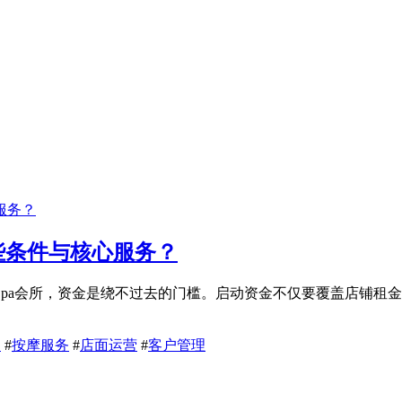
些条件与核心服务？
pa会所，资金是绕不过去的门槛。启动资金不仅要覆盖店铺租
疗
#
按摩服务
#
店面运营
#
客户管理