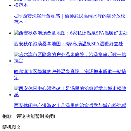
🛁✨西安洗浴汗蒸灵感｜偷师武汉高端水疗的满分放松
范本
西安秋冬泡汤桑拿地图：6家私汤温泉SPA温暖好去处
哈尔滨市区隐藏的户外温泉庭院，泡汤撸串听歌一站搞
定
西安休闲中心漫游🌿｜足汤里的治愈哲学与城市松弛感
抱歉，评论功能暂时关闭!
随机图文