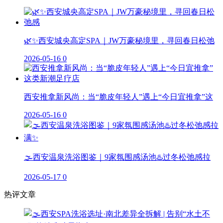
🌿✨西安城央高定SPA｜JW万豪秘境里，寻回春日松弛
2026-05-16
0
西安推拿新风尚：当“脆皮年轻人”遇上“今日宜推拿”这
2026-05-16
0
🌫️西安温泉洗浴图鉴｜9家氛围感汤池♨️过冬松弛感拉
2026-05-17
0
热评文章