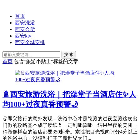
首页
西安洗浴
西安会所
西安ktv
西安全城安排
搜 索
首页
包含"旅游小贴士"标签的文章
🚿西安旅游洗浴｜把澡堂子当酒店住✨人
均100+过夜真香预警🌙
🍃即兴旅行的意外发现：洗浴中心才是隐藏的过夜宝藏这次出
门做的攻略基本成了废纸📄，走到哪算哪，结果半夜刷美团，
稍微像样点的酒店都要350起步。索性把目光投向评分4分以上
的洗浴中心，没想到打开了新世界大门...