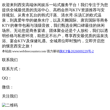
欢迎来到西安高端休闲娱乐一站式服务平台！我们专注于为您
提供全城最优质的洗浴中心、高档会所与KTV资源推荐与安
排规划。从青水瓦台的韩式汗蒸、清水湾·乐汤汇的欧式温
泉，到真爱年华的健身水疗，以及天阙国际、唐宫国际等商务
KTV的奢华包厢与顶级音效，我们甄选全网口碑最佳的休闲
场所。无论您是商务宴请、团体聚会还是个人放松，我们以透
明价格与私密环境，助您足不出户，尊享西安最优质的温泉洗
浴、宴会KTV及保健礼遇。全城席位即时预约，立即开启您
的惬意西安之旅！
本站由 www.webfreecounter.com 强力驱动
陕ICP备2026009229号-2
联系我们
联系方式：
QQ：
微信：
关注我们