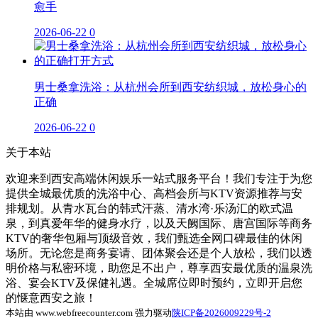
愈手
2026-06-22
0
男士桑拿洗浴：从杭州会所到西安纺织城，放松身心的
正确
2026-06-22
0
关于本站
欢迎来到西安高端休闲娱乐一站式服务平台！我们专注于为您
提供全城最优质的洗浴中心、高档会所与KTV资源推荐与安
排规划。从青水瓦台的韩式汗蒸、清水湾·乐汤汇的欧式温
泉，到真爱年华的健身水疗，以及天阙国际、唐宫国际等商务
KTV的奢华包厢与顶级音效，我们甄选全网口碑最佳的休闲
场所。无论您是商务宴请、团体聚会还是个人放松，我们以透
明价格与私密环境，助您足不出户，尊享西安最优质的温泉洗
浴、宴会KTV及保健礼遇。全城席位即时预约，立即开启您
的惬意西安之旅！
本站由 www.webfreecounter.com 强力驱动
陕ICP备2026009229号-2