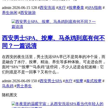
admin
2026-06-15
128
#
西安洗浴
#
水疗
#
按摩桑拿
#
SPA指南
#
养生休闲
#
西安旅游
西安男士SPA、按摩、马杀鸡到底有何不
同？一篇说清
在西安的夜生活里，男士洗浴SPA早已不是简单的冲个澡，而
是融合了水疗、按摩、精油、养生等多种体验。可走进会所，
面对“SPA”“按摩”“马杀鸡”这些词，不少人还是会犯迷糊：它
们到底是不是一回事？又有什么...
admin
2026-06-09
150
#
西安男士SPA
#
水疗
#
按摩
#
泰式按摩
#
马杀鸡
#
男士养生
随机图文