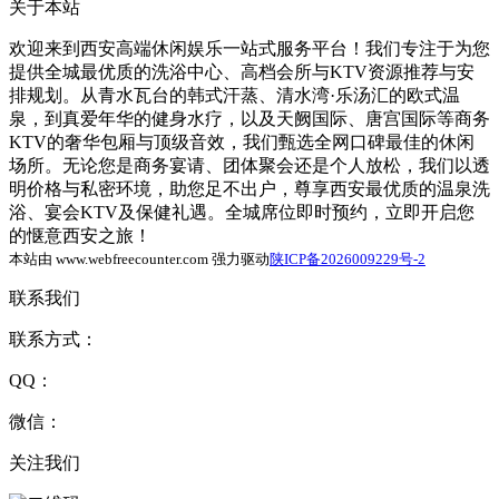
关于本站
欢迎来到西安高端休闲娱乐一站式服务平台！我们专注于为您
提供全城最优质的洗浴中心、高档会所与KTV资源推荐与安
排规划。从青水瓦台的韩式汗蒸、清水湾·乐汤汇的欧式温
泉，到真爱年华的健身水疗，以及天阙国际、唐宫国际等商务
KTV的奢华包厢与顶级音效，我们甄选全网口碑最佳的休闲
场所。无论您是商务宴请、团体聚会还是个人放松，我们以透
明价格与私密环境，助您足不出户，尊享西安最优质的温泉洗
浴、宴会KTV及保健礼遇。全城席位即时预约，立即开启您
的惬意西安之旅！
本站由 www.webfreecounter.com 强力驱动
陕ICP备2026009229号-2
联系我们
联系方式：
QQ：
微信：
关注我们