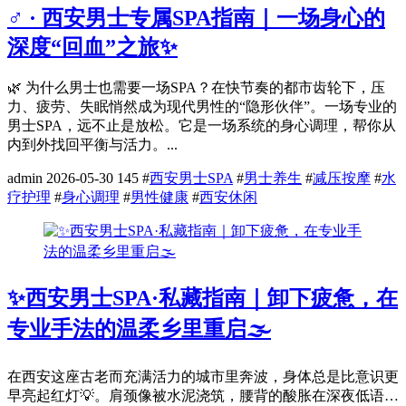
♂️ · 西安男士专属SPA指南｜一场身心的
深度“回血”之旅✨
🌿 为什么男士也需要一场SPA？在快节奏的都市齿轮下，压
力、疲劳、失眠悄然成为现代男性的“隐形伙伴”。一场专业的
男士SPA，远不止是放松。它是一场系统的身心调理，帮你从
内到外找回平衡与活力。...
admin
2026-05-30
145
#
西安男士SPA
#
男士养生
#
减压按摩
#
水
疗护理
#
身心调理
#
男性健康
#
西安休闲
✨西安男士SPA·私藏指南｜卸下疲惫，在
专业手法的温柔乡里重启🌫️
在西安这座古老而充满活力的城市里奔波，身体总是比意识更
早亮起红灯💡。肩颈像被水泥浇筑，腰背的酸胀在深夜低语…