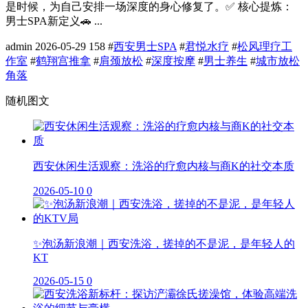
是时候，为自己安排一场深度的身心修复了。✅ 核心提炼：
男士SPA新定义🚗 ...
admin
2026-05-29
158
#
西安男士SPA
#
君悦水疗
#
松风理疗工
作室
#
鹤翔宫推拿
#
肩颈放松
#
深度按摩
#
男士养生
#
城市放松
角落
随机图文
西安休闲生活观察：洗浴的疗愈内核与商K的社交本质
2026-05-10
0
✨泡汤新浪潮｜西安洗浴，搓掉的不是泥，是年轻人的
KT
2026-05-15
0