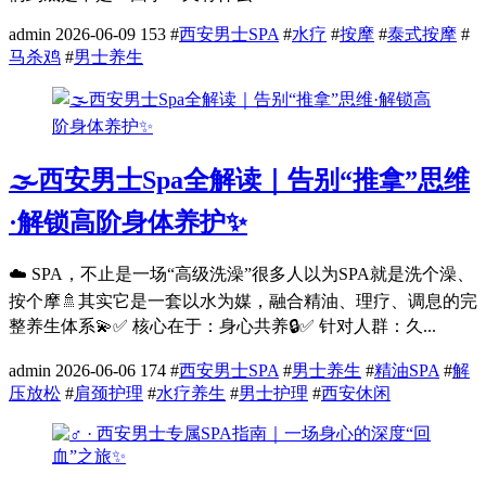
admin
2026-06-09
153
#
西安男士SPA
#
水疗
#
按摩
#
泰式按摩
#
马杀鸡
#
男士养生
🌫️西安男士Spa全解读｜告别“推拿”思维
·解锁高阶身体养护✨
☁️ SPA，不止是一场“高级洗澡”很多人以为SPA就是洗个澡、
按个摩🚿其实它是一套以水为媒，融合精油、理疗、调息的完
整养生体系💫✅ 核心在于：身心共养🔒✅ 针对人群：久...
admin
2026-06-06
174
#
西安男士SPA
#
男士养生
#
精油SPA
#
解
压放松
#
肩颈护理
#
水疗养生
#
男士护理
#
西安休闲