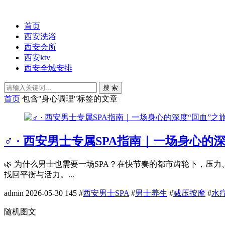
首页
西安洗浴
西安会所
西安ktv
西安全城安排
搜 索
首页
包含"身心调理"标签的文章
♂️ · 西安男士专属SPA指南｜一场身心的
🌿 为什么男士也需要一场SPA？在快节奏的都市齿轮下，压
找回平衡与活力。...
admin
2026-05-30
145
#
西安男士SPA
#
男士养生
#
减压按摩
#
水
随机图文