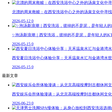
北漂的周末救赎：在西安洗浴中心之外的汤泉文化中寻找
2026-05-12
0
✨泡汤新浪潮｜西安洗浴，搓掉的不是泥，是年轻人的K
2026-05-15
0
西安夏日洗浴中心体验分享：天禾温泉水汇与金港湾水世
2026-05-15
0
最新文章
西安娱乐会所体验漫谈：从北京高端按摩到古都休闲文化
2026-06-23
0