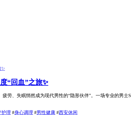
深度“回血”之旅✨
力、疲劳、失眠悄然成为现代男性的“隐形伙伴”。一场专业的男士
疗护理
#
身心调理
#
男性健康
#
西安休闲