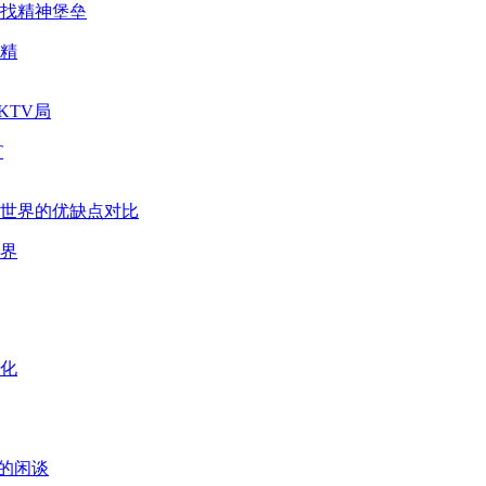
精
T
界