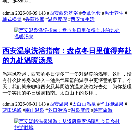
期。🌫️&nbs...
admin
2026-06-09
143
#
西安西郊洗浴
#
桑拿体验
#
男士养生
#
韩式松骨
#
香薰按摩
#
温泉度假
#
西安慢生活
西安温泉洗浴指南：盘点冬日里值得奔赴
的九处温暖汤泉
当寒风渐起，西安的冬日便多了一份对温暖的渴望。这时，没
有什么比将身体浸入一池热气氤氲的温泉中更惬意的事了。今
天，我们就来聊聊西安及其周边的温泉洗浴好去处，为你整理
一份实用的冬日暖身指南。太白山下的多样...
admin
2026-06-01
143
#
西安温泉
#
太白山温泉
#
华山御温泉
#
蓝田汤峪
#
南山温泉
#
冬日泡汤
#
温泉度假
#
陕西旅游