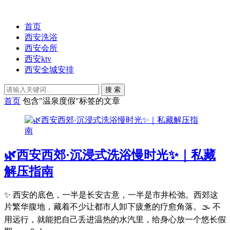
首页
西安洗浴
西安会所
西安ktv
西安全城安排
搜 索
首页
包含"温泉度假"标签的文章
🌿西安西郊·沉浸式洗浴慢时光✨｜私藏
解压指南
✨ 西安的底色，一半是长安古意，一半是市井松弛。西郊这
片繁华腹地，藏着不少让都市人卸下疲惫的疗愈角落。🌫️ 不
用远行，就能把自己丢进温热的水汽里，给身心放一个悠长假