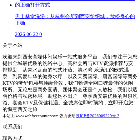
男士桑拿洗浴：从杭州会所到西安纺织城，放松身心的
正确
2026-06-22
0
关于本站
欢迎来到西安高端休闲娱乐一站式服务平台！我们专注于为您
提供全城最优质的洗浴中心、高档会所与KTV资源推荐与安
排规划。从青水瓦台的韩式汗蒸、清水湾·乐汤汇的欧式温
泉，到真爱年华的健身水疗，以及天阙国际、唐宫国际等商务
KTV的奢华包厢与顶级音效，我们甄选全网口碑最佳的休闲
场所。无论您是商务宴请、团体聚会还是个人放松，我们以透
明价格与私密环境，助您足不出户，尊享西安最优质的温泉洗
浴、宴会KTV及保健礼遇。全城席位即时预约，立即开启您
的惬意西安之旅！
本站由 www.webfreecounter.com 强力驱动
陕ICP备2026009229号-2
联系我们
联系方式：