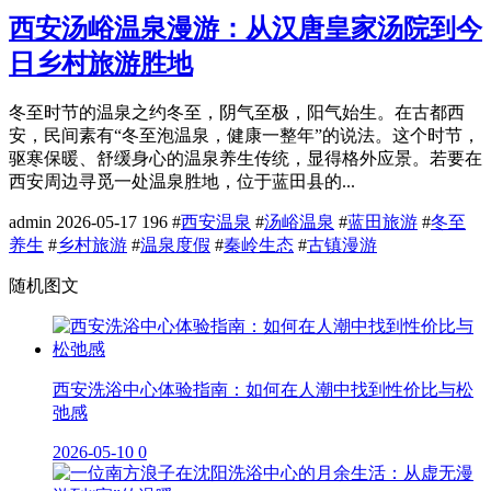
西安汤峪温泉漫游：从汉唐皇家汤院到今
日乡村旅游胜地
冬至时节的温泉之约冬至，阴气至极，阳气始生。在古都西
安，民间素有“冬至泡温泉，健康一整年”的说法。这个时节，
驱寒保暖、舒缓身心的温泉养生传统，显得格外应景。若要在
西安周边寻觅一处温泉胜地，位于蓝田县的...
admin
2026-05-17
196
#
西安温泉
#
汤峪温泉
#
蓝田旅游
#
冬至
养生
#
乡村旅游
#
温泉度假
#
秦岭生态
#
古镇漫游
随机图文
西安洗浴中心体验指南：如何在人潮中找到性价比与松
弛感
2026-05-10
0