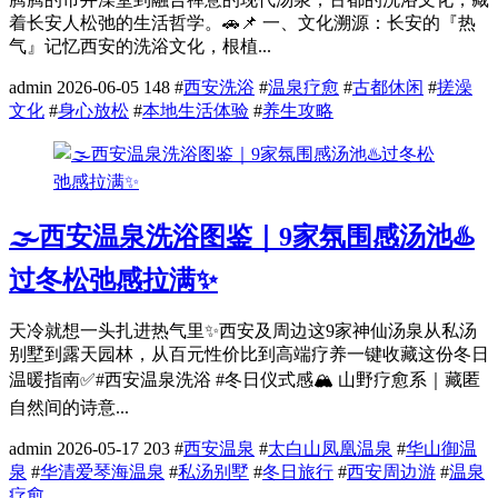
着长安人松弛的生活哲学。🚗📌 一、文化溯源：长安的『热
气』记忆西安的洗浴文化，根植...
admin
2026-06-05
148
#
西安洗浴
#
温泉疗愈
#
古都休闲
#
搓澡
文化
#
身心放松
#
本地生活体验
#
养生攻略
🌫️西安温泉洗浴图鉴｜9家氛围感汤池♨️
过冬松弛感拉满✨
天冷就想一头扎进热气里✨西安及周边这9家神仙汤泉从私汤
别墅到露天园林，从百元性价比到高端疗养一键收藏这份冬日
温暖指南✅#西安温泉洗浴 #冬日仪式感🏔️ 山野疗愈系｜藏匿
自然间的诗意...
admin
2026-05-17
203
#
西安温泉
#
太白山凤凰温泉
#
华山御温
泉
#
华清爱琴海温泉
#
私汤别墅
#
冬日旅行
#
西安周边游
#
温泉
疗愈