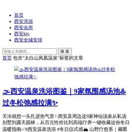
首页
西安洗浴
西安会所
西安ktv
西安全城安排
搜 索
首页
包含"太白山凤凰温泉"标签的文章
🌫️西安温泉洗浴图鉴｜9家氛围感汤池♨️
过冬松弛感拉满✨
天冷就想一头扎进热气里✨西安及周边这9家神仙汤泉从私汤
别墅到露天园林，从百元性价比到高端疗养一键收藏这份冬日
温暖指南✅#西安温泉洗浴 #冬日仪式感🏔️ 山野疗愈系｜藏匿