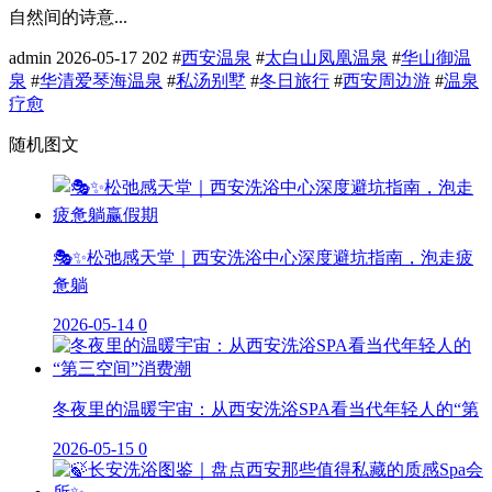
自然间的诗意...
admin
2026-05-17
202
#
西安温泉
#
太白山凤凰温泉
#
华山御温
泉
#
华清爱琴海温泉
#
私汤别墅
#
冬日旅行
#
西安周边游
#
温泉
疗愈
随机图文
🎭✨松弛感天堂｜西安洗浴中心深度避坑指南，泡走疲
惫躺
2026-05-14
0
冬夜里的温暖宇宙：从西安洗浴SPA看当代年轻人的“第
2026-05-15
0