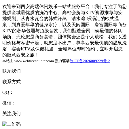
欢迎来到西安高端休闲娱乐一站式服务平台！我们专注于为您
提供全城最优质的洗浴中心、高档会所与KTV资源推荐与安
排规划。从青水瓦台的韩式汗蒸、清水湾·乐汤汇的欧式温
泉，到真爱年华的健身水疗，以及天阙国际、唐宫国际等商务
KTV的奢华包厢与顶级音效，我们甄选全网口碑最佳的休闲
场所。无论您是商务宴请、团体聚会还是个人放松，我们以透
明价格与私密环境，助您足不出户，尊享西安最优质的温泉洗
浴、宴会KTV及保健礼遇。全城席位即时预约，立即开启您
的惬意西安之旅！
本站由 www.webfreecounter.com 强力驱动
陕ICP备2026009229号-2
联系我们
联系方式：
QQ：
微信：
关注我们