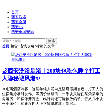
首页
西安洗浴
西安会所
西安ktv
西安全城安排
搜 索
首页
包含"省钱攻略"标签的文章
🌙西安洗浴足浴｜200块包吃包睡？打工
人隐秘避风港✨
🚪逃离酒店刺客，这届年轻人涌向足浴店假期临近，打工人的
住宿焦虑准时发作。酒店价格翻倍，一千块只能住某朵某季的
角落房；民宿像开盲盒，临行前还可能被放鸽子。青旅几十块
一个床位，却要在四人上下铺里将就；洗浴...