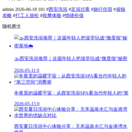
admin
2026-06-18
181
#
西安洗浴
#
足浴过夜
#
旅行住宿
#
省钱
攻略
#
打工人放松
#
按摩体验
#
情绪价值
随机图文
🌫️西安洗浴推荐｜这届年轻人把澡堂玩成“微度假”秘密
2026-05-11
0
冬夜里的温暖宇宙：从西安洗浴SPA看当代年轻人的“第
2026-05-15
0
西安夏日洗浴中心体验分享：天禾温泉水汇与金港湾水