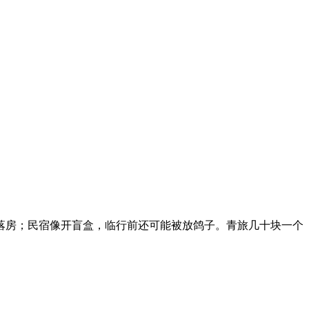
落房；民宿像开盲盒，临行前还可能被放鸽子。青旅几十块一个