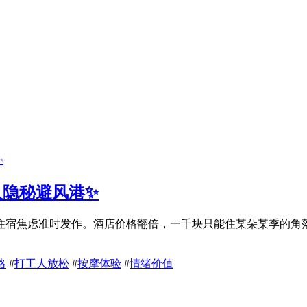
人隐秘避风港✨
的住宿焦虑准时发作。酒店价格翻倍，一千块只能住某朵某季的角
略
#
打工人放松
#
按摩体验
#
情绪价值