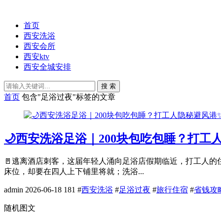
首页
西安洗浴
西安会所
西安ktv
西安全城安排
搜 索
首页
包含"足浴过夜"标签的文章
🌙西安洗浴足浴｜200块包吃包睡？打工
🚪逃离酒店刺客，这届年轻人涌向足浴店假期临近，打工人
床位，却要在四人上下铺里将就；洗浴...
admin
2026-06-18
181
#
西安洗浴
#
足浴过夜
#
旅行住宿
#
省钱攻
随机图文