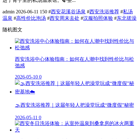
进了骨子里的私汤温泉馆。🍃整...
admin
2026-06-11
150
#
西安花溪谷汤泉
#
西安洗浴推荐
#
私汤
温泉
#
高性价比泡汤
#
西安周末去处
#
汉服拍照体验
#
东北搓澡
随机图文
西安洗浴中心体验指南：如何在人潮中找到性价比与松
弛感
2026-05-10
0
🌫️西安洗浴推荐｜这届年轻人把澡堂玩成“微度假”秘密
2026-05-11
0