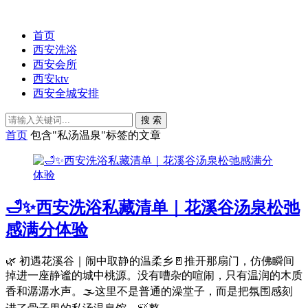
首页
西安洗浴
西安会所
西安ktv
西安全城安排
搜 索
首页
包含"私汤温泉"标签的文章
🛁✨西安洗浴私藏清单｜花溪谷汤泉松弛
感满分体验
🌿 初遇花溪谷｜闹中取静的温柔乡🚪推开那扇门，仿佛瞬间
掉进一座静谧的城中桃源。没有嘈杂的喧闹，只有温润的木质
香和潺潺水声。🌫️这里不是普通的澡堂子，而是把氛围感刻