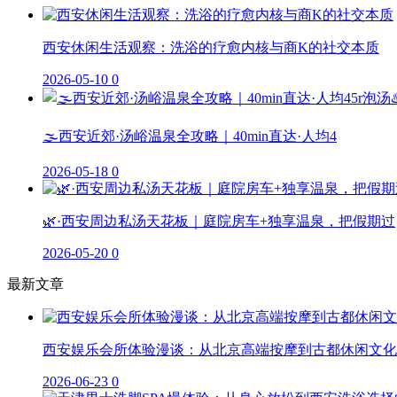
西安休闲生活观察：洗浴的疗愈内核与商K的社交本质
2026-05-10
0
🌫️西安近郊·汤峪温泉全攻略｜40min直达·人均4
2026-05-18
0
🌿·西安周边私汤天花板｜庭院房车+独享温泉，把假期过
2026-05-20
0
最新文章
西安娱乐会所体验漫谈：从北京高端按摩到古都休闲文化
2026-06-23
0