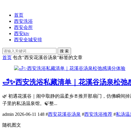
首页
西安洗浴
西安会所
西安ktv
西安全城安排
搜 索
首页
包含"西安花溪谷汤泉"标签的文章
🛁✨西安洗浴私藏清单｜花溪谷汤泉松弛
🌿 初遇花溪谷｜闹中取静的温柔乡🚪推开那扇门，仿佛瞬间
子里的私汤温泉馆。🍃整...
admin
2026-06-11
148
#
西安花溪谷汤泉
#
西安洗浴推荐
#
私汤温
随机图文