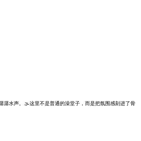
潺潺水声。🌫️这里不是普通的澡堂子，而是把氛围感刻进了骨