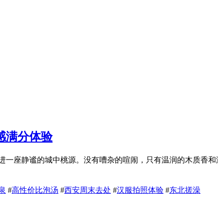
感满分体验
掉进一座静谧的城中桃源。没有嘈杂的喧闹，只有温润的木质香和
泉
#
高性价比泡汤
#
西安周末去处
#
汉服拍照体验
#
东北搓澡