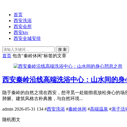
首页
西安洗浴
西安会所
西安ktv
西安全城安排
搜 索
首页
包含"秦岭休闲"标签的文章
西安秦岭沿线高端洗浴中心：山水间的身
隐于秦岭的自然之境在西安，想寻觅一处能彻底放松身心的场
肺腑。建筑风格古朴典雅，与自然环境...
admin
2026-05-31
134
#
西安洗浴
#
秦岭休闲
#
高端温泉
#
亲子活
随机图文