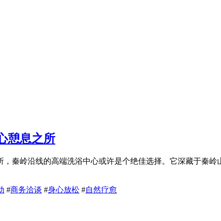
心憩息之所
所，秦岭沿线的高端洗浴中心或许是个绝佳选择。它深藏于秦岭
动
#
商务洽谈
#
身心放松
#
自然疗愈