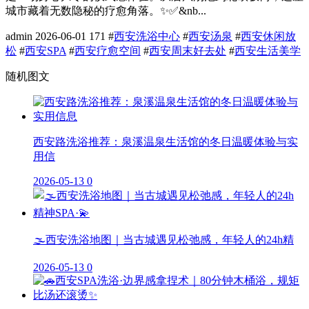
城市藏着无数隐秘的疗愈角落。✨✅&nb...
admin
2026-06-01
171
#
西安洗浴中心
#
西安汤泉
#
西安休闲放
松
#
西安SPA
#
西安疗愈空间
#
西安周末好去处
#
西安生活美学
随机图文
西安路洗浴推荐：泉溪温泉生活馆的冬日温暖体验与实
用信
2026-05-13
0
🌫️西安洗浴地图｜当古城遇见松弛感，年轻人的24h精
2026-05-13
0