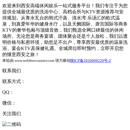
欢迎来到西安高端休闲娱乐一站式服务平台！我们专注于为您
提供全城最优质的洗浴中心、高档会所与KTV资源推荐与安
排规划。从青水瓦台的韩式汗蒸、清水湾·乐汤汇的欧式温
泉，到真爱年华的健身水疗，以及天阙国际、唐宫国际等商务
KTV的奢华包厢与顶级音效，我们甄选全网口碑最佳的休闲
场所。无论您是商务宴请、团体聚会还是个人放松，我们以透
明价格与私密环境，助您足不出户，尊享西安最优质的温泉洗
浴、宴会KTV及保健礼遇。全城席位即时预约，立即开启您
的惬意西安之旅！
本站由 www.webfreecounter.com 强力驱动
陕ICP备2026009229号-2
联系我们
联系方式：
QQ：
微信：
关注我们