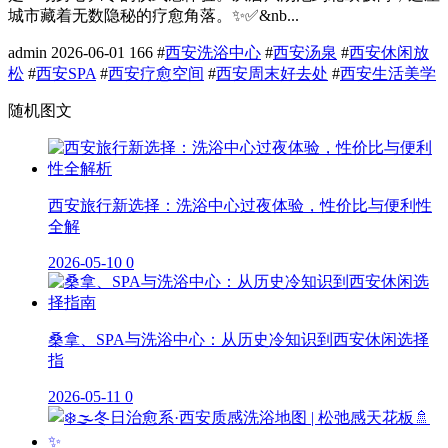
城市藏着无数隐秘的疗愈角落。✨✅&nb...
admin
2026-06-01
166
#
西安洗浴中心
#
西安汤泉
#
西安休闲放
松
#
西安SPA
#
西安疗愈空间
#
西安周末好去处
#
西安生活美学
随机图文
西安旅行新选择：洗浴中心过夜体验，性价比与便利性
全解
2026-05-10
0
桑拿、SPA与洗浴中心：从历史冷知识到西安休闲选择
指
2026-05-11
0