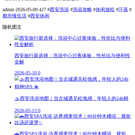
admin
2026-05-09
427
#
西安洗浴
#
洗浴攻略
#
休闲放松
#
汗蒸
#
都市慢生活
#
西安休闲
随机图文
西安旅行新选择：洗浴中心过夜体验，性价比与便利性
全解
2026-05-10
0
🌫️西安洗浴地图｜当古城遇见松弛感，年轻人的24h精
2026-05-13
0
🚗西安SPA洗浴·边界感拿捏术｜80分钟木桶浴，规矩