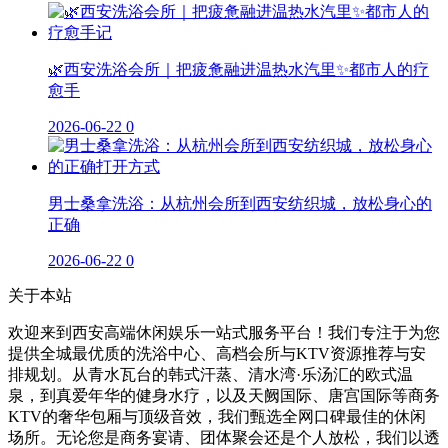
🌿西安洗浴会所｜把疲惫融进温热水汽里✨都市人的疗
愈手
2026-06-22
0
男士桑拿洗浴：从杭州会所到西安纺织城，放松身心的
正确
2026-06-22
0
关于本站
欢迎来到西安高端休闲娱乐一站式服务平台！我们专注于为您
提供全城最优质的洗浴中心、高档会所与KTV资源推荐与安
排规划。从青水瓦台的韩式汗蒸、清水湾·乐汤汇的欧式温
泉，到真爱年华的健身水疗，以及天阙国际、唐宫国际等商务
KTV的奢华包厢与顶级音效，我们甄选全网口碑最佳的休闲
场所。无论您是商务宴请、团体聚会还是个人放松，我们以透