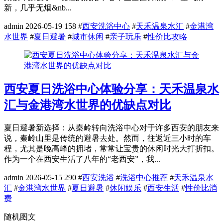
新，几乎无烟&nb...
admin
2026-05-19
158
#
西安洗浴中心
#
天禾温泉水汇
#
金港湾
水世界
#
夏日避暑
#
城市休闲
#
亲子玩乐
#
性价比攻略
西安夏日洗浴中心体验分享：天禾温泉水
汇与金港湾水世界的优缺点对比
夏日避暑新选择：从秦岭转向洗浴中心对于许多西安的朋友来
说，秦岭山里是传统的避暑去处。然而，往返近三小时的车
程，尤其是晚高峰的拥堵，常常让宝贵的休闲时光大打折扣。
作为一个在西安生活了八年的“老西安”，我...
admin
2026-05-15
290
#
西安洗浴
#
洗浴中心推荐
#
天禾温泉水
汇
#
金港湾水世界
#
夏日避暑
#
休闲娱乐
#
西安生活
#
性价比消
费
随机图文