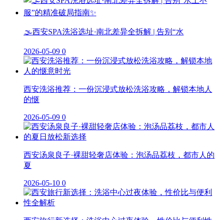
🌫️西安SPA洗浴选址·南北差异全拆解 | 告别“水
2026-05-09
0
西安洗浴推荐：一份沉浸式放松洗浴攻略，解锁本地人
的惬
2026-05-09
0
西安汤泉良子·裸甜轻奢店体验：泡汤品荔枝，都市人的
夏
2026-05-10
0