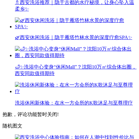
🚿西安洗浴推荐｜隐于古都的水疗秘境，让身心坠入温
柔乡✨
🌿西安休闲洗浴｜隐于雁塔竹林水景的深度疗愈SPA✨
🛁✨洗浴中心变身“休闲Mall”？沈阳10万㎡综合体出圈，
西安同款值得期待
洗浴休闲新体验：在水一方会所的K歌沐足与至尊理疗
抱歉，评论功能暂时关闭!
随机图文