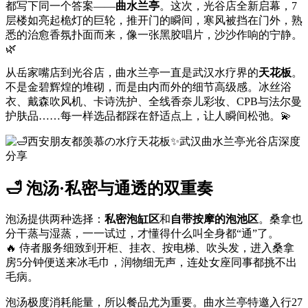
都写下同一个答案——
曲水兰亭
。这次，光谷店全新启幕，7
层楼如亮起桅灯的巨轮，推开门的瞬间，寒风被挡在门外，熟
悉的治愈香氛扑面而来，像一张黑胶唱片，沙沙作响的宁静。
🌿
从岳家嘴店到光谷店，曲水兰亭一直是武汉水疗界的
天花板
。
不是金碧辉煌的堆砌，而是由内而外的细节高级感。冰丝浴
衣、戴森吹风机、卡诗洗护、全线香奈儿彩妆、CPB与法尔曼
护肤品……每一样选品都踩在舒适点上，让人瞬间松弛。💫
🛁 泡汤·私密与通透的双重奏
泡汤提供两种选择：
私密泡缸区
和
自带按摩的泡池区
。桑拿也
分干蒸与湿蒸，一一试过，才懂得什么叫全身都“通”了。
🔥 侍者服务细致到开柜、挂衣、按电梯、吹头发，进入桑拿
房5分钟便送来冰毛巾，润物细无声，连处女座同事都挑不出
毛病。
泡汤极度消耗能量，所以餐品尤为重要。曲水兰亭特邀入行27