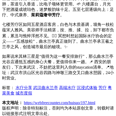
肺，茶道引入香道，比电子颂钵更管用。🌱 六楼露台，月光
下把酒凝成琥珀色，迷梦般韵味十足。五至七层逐级向上：足
疗、中式康养、
茱莉蔻奢华芳疗
。
七楼芳疗区如同五星酒店客房，白色与木质基调，墙角一枝松
蕴宋人雅风。美容师手法精湛，按、推、揉、拉，卸下都市负
累，累丑与憔悴浑然不见。💆‍♀️ 冥想时想起国际水疗协会的定
义——“五感放松”，曲水兰亭真正做到了。曲水兰亭承王羲之
兰亭之风，创造城市最后的秘境。✨
如果说米其林三星是“值得为这一餐安排旅行”，那么曲水兰亭
光谷店通抵五感的身心大餐，更值得你来一趟。📌 西安的朋
友们，下次来武汉，不妨把这里列入你的staycation清单。📍地
址：武汉市洪山区光谷四路与神墩三路交叉口曲水憩园，24小
时营业。
标签：
水疗分享
武汉曲水兰亭
高端水疗
沉浸式体验
芳疗
粤
菜美食
城市度假
本文地址：
https://webfreecounter.com/huisuo/197.html
版权声明：
除非特别标注，否则均为本站原创文章，转载时请
以链接形式注明文章出处。