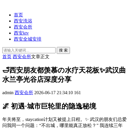
首页
西安洗浴
西安会所
西安ktv
西安全城安排
搜 索
首页
西安会所
文章正文
🛁西安朋友都羡慕の水疗天花板✨武汉曲
水兰亭光谷店深度分享
admin
西安会所
2026-06-17 21:34:10
161
🌌 初遇·城市巨轮里的隐逸秘境
年关将至，staycation计划又被提上日程。✨ 武汉的朋友们总爱
问我同一个问题：“不出城，哪里能真正放松？” 我连续三年