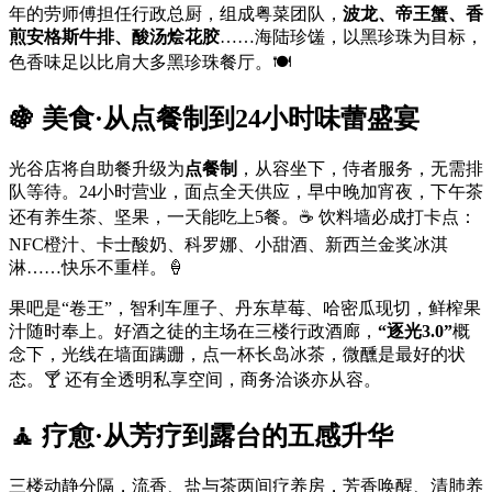
年的劳师傅担任行政总厨，组成粤菜团队，
波龙、帝王蟹、香
煎安格斯牛排、酸汤烩花胶
……海陆珍馐，以黑珍珠为目标，
色香味足以比肩大多黑珍珠餐厅。🍽️
🍇 美食·从点餐制到24小时味蕾盛宴
光谷店将自助餐升级为
点餐制
，从容坐下，侍者服务，无需排
队等待。24小时营业，面点全天供应，早中晚加宵夜，下午茶
还有养生茶、坚果，一天能吃上5餐。☕️ 饮料墙必成打卡点：
NFC橙汁、卡士酸奶、科罗娜、小甜酒、新西兰金奖冰淇
淋……快乐不重样。🍦
果吧是“卷王”，智利车厘子、丹东草莓、哈密瓜现切，鲜榨果
汁随时奉上。好酒之徒的主场在三楼行政酒廊，
“逐光3.0”
概
念下，光线在墙面蹒跚，点一杯长岛冰茶，微醺是最好的状
态。🍸 还有全透明私享空间，商务洽谈亦从容。
🧘 疗愈·从芳疗到露台的五感升华
三楼动静分隔，流香、盐与茶两间疗养房，芳香唤醒、清肺养