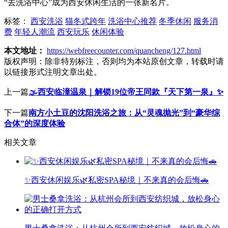
“去洗浴中心”成为西安休闲生活的一张新名片。
标签：
西安洗浴
猫冬式跨年
洗浴中心推荐
冬季休闲
服务消
费
年轻人潮流
西安玩乐
休闲体验
本文地址：
https://webfreecounter.com/quancheng/127.html
版权声明：
除非特别标注，否则均为本站原创文章，转载时请
以链接形式注明文章出处。
上一篇
🌫️西安临潼温泉｜解锁19位帝王同款『天下第一泉』✨
下一篇
南方小土豆的沈阳洗浴之旅：从“灵魂抛光”到“豪华综
合体”的深度体验
相关文章
✨西安休闲娱乐🌿私密SPA秘境｜不来真的会后悔🚗