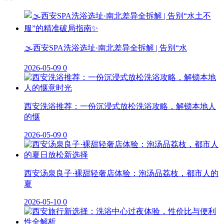
🌫️西安SPA洗浴选址·南北差异全拆解 | 告别“水
2026-05-09
0
西安洗浴推荐：一份沉浸式放松洗浴攻略，解锁本地人
的惬
2026-05-09
0
西安汤泉良子·裸甜轻奢店体验：泡汤品荔枝，都市人的
夏
2026-05-10
0