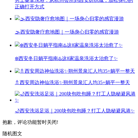
男士桑拿洗浴：从杭州会所到西安纺织城，放松身心的
正确打开方式
🌫️西安隐奢疗愈地图｜一场身心归零的感官漫游
❄️西安冬日躺平指南♨️这8家温泉洗浴太治愈了✨
🚿西安周边神仙洗浴✨朔州景泉汇人均35+躺平一整天
🌙西安洗浴足浴｜200块包吃包睡？打工人隐秘避风港✨
抱歉，评论功能暂时关闭!
随机图文