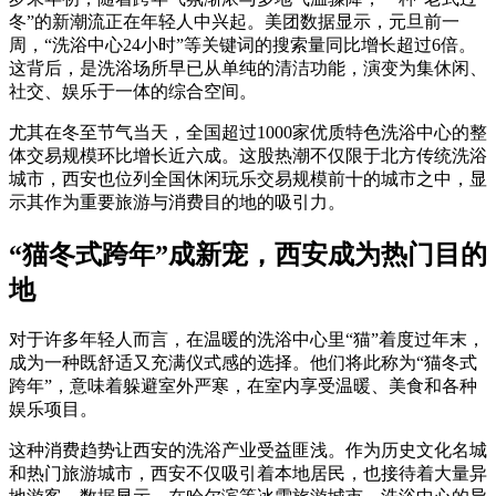
冬”的新潮流正在年轻人中兴起。美团数据显示，元旦前一
周，“洗浴中心24小时”等关键词的搜索量同比增长超过6倍。
这背后，是洗浴场所早已从单纯的清洁功能，演变为集休闲、
社交、娱乐于一体的综合空间。
尤其在冬至节气当天，全国超过1000家优质特色洗浴中心的整
体交易规模环比增长近六成。这股热潮不仅限于北方传统洗浴
城市，西安也位列全国休闲玩乐交易规模前十的城市之中，显
示其作为重要旅游与消费目的地的吸引力。
“猫冬式跨年”成新宠，西安成为热门目的
地
对于许多年轻人而言，在温暖的洗浴中心里“猫”着度过年末，
成为一种既舒适又充满仪式感的选择。他们将此称为“猫冬式
跨年”，意味着躲避室外严寒，在室内享受温暖、美食和各种
娱乐项目。
这种消费趋势让西安的洗浴产业受益匪浅。作为历史文化名城
和热门旅游城市，西安不仅吸引着本地居民，也接待着大量异