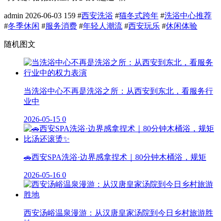
admin
2026-06-03
159
#
西安洗浴
#
猫冬式跨年
#
洗浴中心推荐
#
冬季休闲
#
服务消费
#
年轻人潮流
#
西安玩乐
#
休闲体验
随机图文
当洗浴中心不再是洗浴之所：从西安到东北，看服务行
业中
2026-05-15
0
🚗西安SPA洗浴·边界感拿捏术｜80分钟木桶浴，规矩
2026-05-16
0
西安汤峪温泉漫游：从汉唐皇家汤院到今日乡村旅游胜