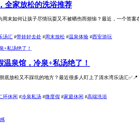
，全家放松的洗浴推荐
为周末如何让孩子尽情玩耍又不被晒伤而烦恼？最近，一个答案在
乐汤汇
#
带娃好去处
#
周末放松
#
温泉体验
#
西安游玩
假温泉馆，冷泉+私汤绝了！
能彻底放松又不踩坑的地方？最近很多人盯上了清水湾乐汤汇✅
二环休闲
#
冷泉私汤
#
微度假
#
家庭休闲
#
高端洗浴