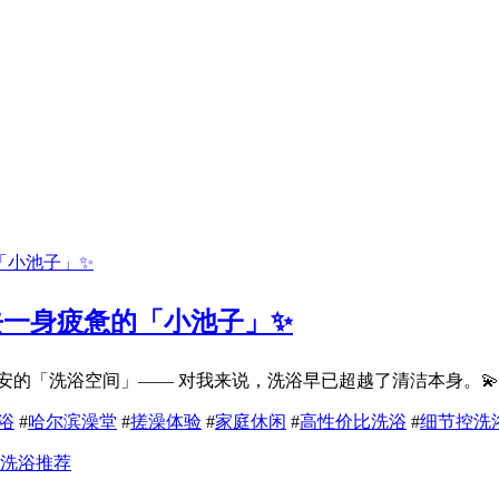
去一身疲惫的「小池子」✨
的「洗浴空间」—— 对我来说，洗浴早已超越了清洁本身。💫 它
浴
#
哈尔滨澡堂
#
搓澡体验
#
家庭休闲
#
高性价比洗浴
#
细节控洗