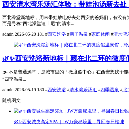
西安清水湾乐汤汇体验：带娃泡汤新去处
西北澡堂新地标，周末带娃放电好去处西安的爸妈们，有没有
而是号称“西北澡堂迪士尼”的清水...
admin
2026-05-20
181
#
西安洗浴
#
亲子温泉
#
家庭休闲
#
清水湾
🌿✨西安洗浴新地标｜藏在北二环的微度
🌫️ 不是普通澡堂，是城市里的「微度假中心」在西安想找个
“四季温泉...
admin
2026-05-19
180
#
西安洗浴
#
清水湾乐汤汇
#
四季温泉
#
北
随机图文
🌿✨西安城央高定SPA｜JW万豪秘境里，寻回春日松弛