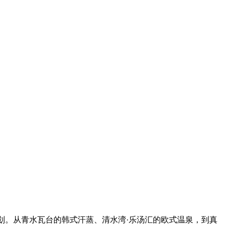
划。从青水瓦台的韩式汗蒸、清水湾·乐汤汇的欧式温泉，到真