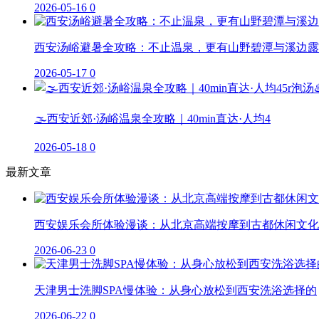
2026-05-16
0
西安汤峪避暑全攻略：不止温泉，更有山野碧潭与溪边露
2026-05-17
0
🌫️西安近郊·汤峪温泉全攻略｜40min直达·人均4
2026-05-18
0
最新文章
西安娱乐会所体验漫谈：从北京高端按摩到古都休闲文化
2026-06-23
0
天津男士洗脚SPA慢体验：从身心放松到西安洗浴选择的
2026-06-22
0