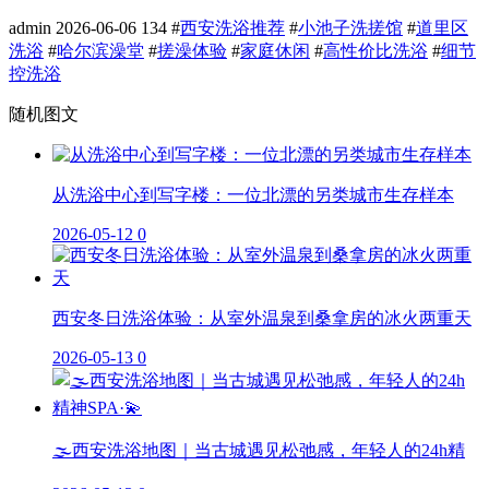
admin
2026-06-06
134
#
西安洗浴推荐
#
小池子洗搓馆
#
道里区
洗浴
#
哈尔滨澡堂
#
搓澡体验
#
家庭休闲
#
高性价比洗浴
#
细节
控洗浴
随机图文
从洗浴中心到写字楼：一位北漂的另类城市生存样本
2026-05-12
0
西安冬日洗浴体验：从室外温泉到桑拿房的冰火两重天
2026-05-13
0
🌫️西安洗浴地图｜当古城遇见松弛感，年轻人的24h精