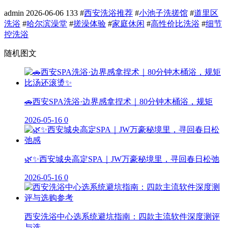
admin
2026-06-06
133
#
西安洗浴推荐
#
小池子洗搓馆
#
道里区
洗浴
#
哈尔滨澡堂
#
搓澡体验
#
家庭休闲
#
高性价比洗浴
#
细节
控洗浴
随机图文
🚗西安SPA洗浴·边界感拿捏术｜80分钟木桶浴，规矩
2026-05-16
0
🌿✨西安城央高定SPA｜JW万豪秘境里，寻回春日松弛
2026-05-16
0
西安洗浴中心选系统避坑指南：四款主流软件深度测评
与选