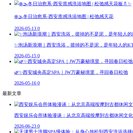
❄️🌫️冬日治愈系·西安质感洗浴地图 | 松弛感天花
2026-05-13
0
✨泡汤新浪潮｜西安洗浴，搓掉的不是泥，是年轻人的K
2026-05-15
0
🌿✨西安城央高定SPA｜JW万豪秘境里，寻回春日松弛
2026-05-16
0
最新文章
西安娱乐会所体验漫谈：从北京高端按摩到古都休闲文化
2026-06-23
0