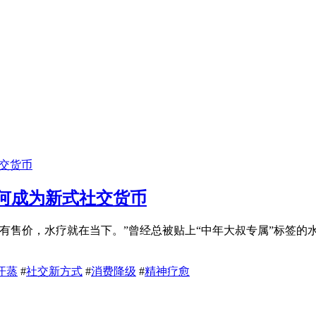
何成为新式社交货币
有售价，水疗就在当下。”曾经总被贴上“中年大叔专属”标签的水
汗蒸
#
社交新方式
#
消费降级
#
精神疗愈