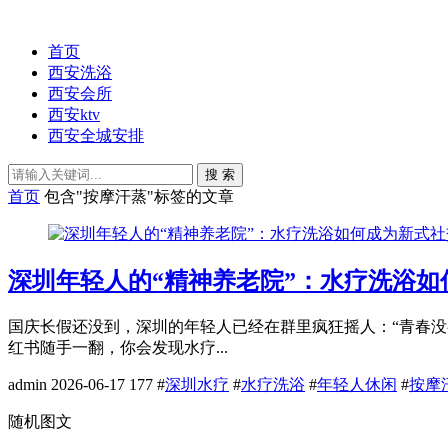
首页
西安洗浴
西安会所
西安ktv
西安全城安排
搜 索
首页
包含"按摩汗蒸"标签的文章
深圳年轻人的“精神养老院”：水疗洗浴如
国庆长假还没到，深圳的年轻人已经在群里疯狂摇人：“青春没
红书随手一翻，你会发现水疗...
admin
2026-06-17
177
#
深圳水疗
#
水疗洗浴
#
年轻人休闲
#
按摩
随机图文