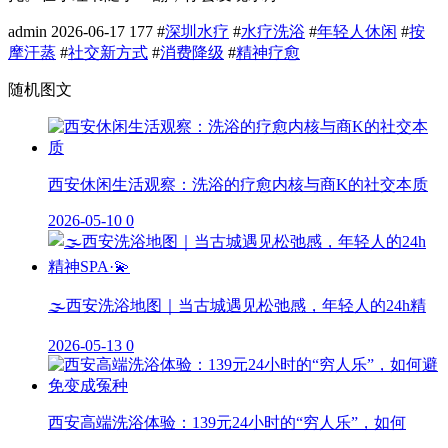
admin
2026-06-17
177
#
深圳水疗
#
水疗洗浴
#
年轻人休闲
#
按
摩汗蒸
#
社交新方式
#
消费降级
#
精神疗愈
随机图文
西安休闲生活观察：洗浴的疗愈内核与商K的社交本质
2026-05-10
0
🌫️西安洗浴地图｜当古城遇见松弛感，年轻人的24h精
2026-05-13
0
西安高端洗浴体验：139元24小时的“穷人乐”，如何