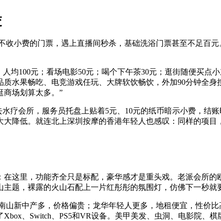
交
且明确不收小费的门票，遇上直播间秒杀，基础洗浴门票甚至不足百
均100元；看场电影50元；喝个下午茶30元；逛街随便买点小
品质水果畅吃、电竞游戏任玩、大牌软饮畅饮，外加90分钟全身按
逛商场划算太多。”
去水疗会所，服务员托盘上贴着5元、10元的纸币暗示小费，结账
大大降低。就连北上深圳按摩的香港年轻人也感叹：同样的项目
：在这里，功能齐全只是标配，豪华感才是重头戏。老派会所的欧
山主题，裸露的火山石配上一片红彤彤的氛围灯，仿佛下一秒就
，但南山新中产多，价格偏贵；龙华年轻人更多，地租便宜，性价
box、Switch、PS5和VR设备。美甲美发、虫洞、电影院