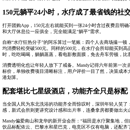
150元躺平24小时，水疗成了最省钱的社
打开团购App，150元左右就能买到一张24小时含过夜费
和大厅休息位一应俱全，完全能满足“躺平”需求。
自称“水疗狂热分子”的阿乐算过一笔账：四个人去商场撮一顿，人
均消费轻松突破500元。同样的500元，在水疗会所却能买到高
时，吃吃喝喝，躺躺蒸蒸，看电影敷面膜，免去舟车劳顿，比
消费透明化也让年轻人放下了戒备。Mandy记得六年前第一次
标价，单独收费项目清晰标注，用户评价一目了然，决策成本
港划算。
配套堪比七星级酒店，功能齐全只是标配
当全国人民为东北洗浴的功能齐全而惊叹时，深圳年轻人笑了
感，新式会所则更讲究设计感和出片率，连桑拿房都要做出火
Mandy偏爱南山和龙华的新开业会所：“福田是水疗聚集地
饮品标配依云、巴黎水和星巴克，电竞区不仅有电脑，还配齐了X