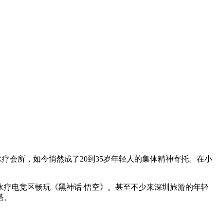
疗会所，如今悄然成了20到35岁年轻人的集体精神寄托。在小
水疗电竞区畅玩《黑神话·悟空》。甚至不少来深圳旅游的年轻
塔。