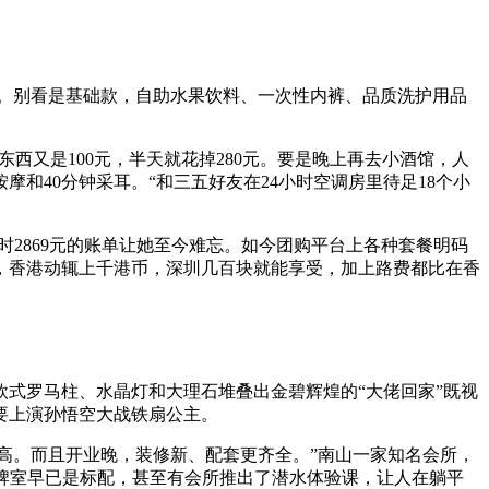
元。别看是基础款，自助水果饮料、一次性内裤、品质洗护用品
东西又是100元，半天就花掉280元。要是晚上再去小酒馆，人
摩和40分钟采耳。“和三五好友在24小时空调房里待足18个小
时2869元的账单让她至今难忘。如今团购平台上各种套餐明码
，香港动辄上千港币，深圳几百块就能享受，加上路费都比在香
式罗马柱、水晶灯和大理石堆叠出金碧辉煌的“大佬回家”既视
要上演孙悟空大战铁扇公主。
比高。而且开业晚，装修新、配套更齐全。”南山一家知名会所，
、棋牌室早已是标配，甚至有会所推出了潜水体验课，让人在躺平