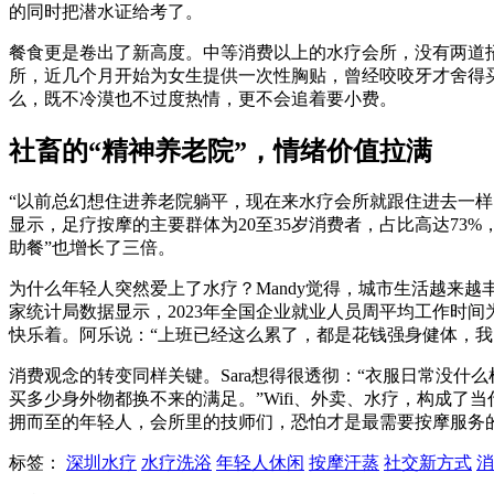
的同时把潜水证给考了。
餐食更是卷出了新高度。中等消费以上的水疗会所，没有两道
所，近几个月开始为女生提供一次性胸贴，曾经咬咬牙才舍得
么，既不冷漠也不过度热情，更不会追着要小费。
社畜的“精神养老院”，情绪价值拉满
“以前总幻想住进养老院躺平，现在来水疗会所就跟住进去一
显示，足疗按摩的主要群体为20至35岁消费者，占比高达73%
助餐”也增长了三倍。
为什么年轻人突然爱上了水疗？Mandy觉得，城市生活越来
家统计局数据显示，2023年全国企业就业人员周平均工作时间
快乐着。阿乐说：“上班已经这么累了，都是花钱强身健体，我
消费观念的转变同样关键。Sara想得很透彻：“衣服日常没
买多少身外物都换不来的满足。”Wifi、外卖、水疗，构成
拥而至的年轻人，会所里的技师们，恐怕才是最需要按摩服务
标签：
深圳水疗
水疗洗浴
年轻人休闲
按摩汗蒸
社交新方式
消