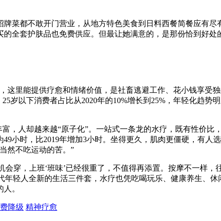
招牌菜都不敢开门营业，从地方特色美食到日料西餐简餐应有尽
买的全套护肤品也免费供应。但最让她满意的，是那份恰到好处
样，这里能提供疗愈和情绪价值，是社畜逃避工作、花小钱享受独
，25岁以下消费者占比从2020年的10%增长到25%，年轻化趋
越丰富，人却越来越“原子化”。一站式一条龙的水疗，既有性价
为49小时，比2019年增加3小时。坐得更久，肌肉更僵硬，有
当然不吃运动的苦。”
什么机会穿，上班‘班味’已经很重了，不值得再添置。按摩不一样
了当代年轻人全新的生活三件套，水疗也凭吃喝玩乐、健康养生、
的人。
费降级
精神疗愈