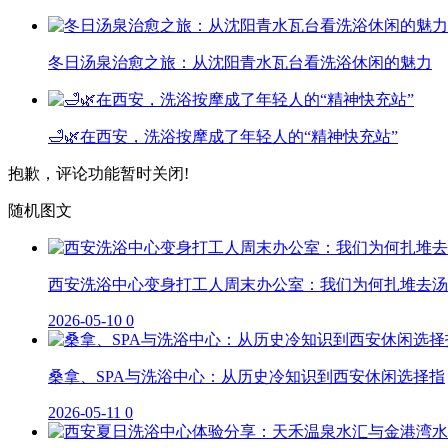
冬日汤泉治愈之旅：从沈阳青水瓦台看洗浴休闲的魅力
🛁🌿在西安，洗浴按摩成了年轻人的“精神快充站”
抱歉，评论功能暂时关闭!
随机图文
西安洗浴中心变身打工人周末办公室：我们为何扎堆去汤
2026-05-10
0
桑拿、SPA与洗浴中心：从历史冷知识到西安休闲选择指
2026-05-11
0