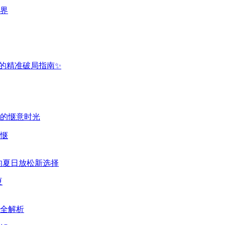
界
惬
夏