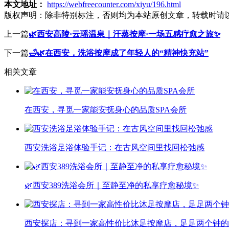
本文地址：
https://webfreecounter.com/xiyu/196.html
版权声明：
除非特别标注，否则均为本站原创文章，转载时请
上一篇
🌿西安高陵·云瑶温泉｜汗蒸按摩·一场五感疗愈之旅✨
下一篇
🛁🌿在西安，洗浴按摩成了年轻人的“精神快充站”
相关文章
在西安，寻觅一家能安抚身心的品质SPA会所
西安洗浴足浴体验手记：在古风空间里找回松弛感
🌿西安389洗浴会所｜至静至净的私享疗愈秘境✨
西安探店：寻到一家高性价比沐足按摩店，足足两个钟的