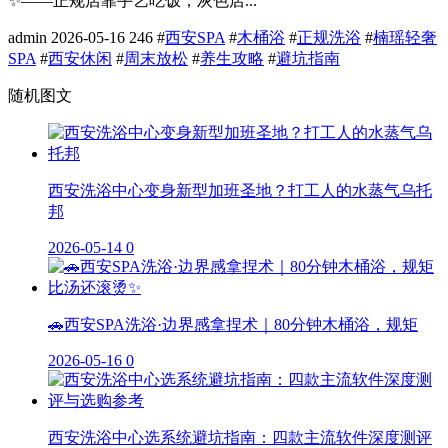
✨——正规店靠手艺吃饭，灰色店...
admin
2026-05-16
246
#
西安SPA
#
木桶浴
#
正规洗浴
#
楠瑶轻奢
SPA
#
西安休闲
#
周末放松
#
养生攻略
#
避坑指南
随机图文
西安洗浴中心变身新型加班圣地？打工人的水蒸气乌托
邦
2026-05-14
0
🚗西安SPA洗浴·边界感拿捏术｜80分钟木桶浴，规矩
2026-05-16
0
西安洗浴中心选系统避坑指南：四款主流软件深度测评