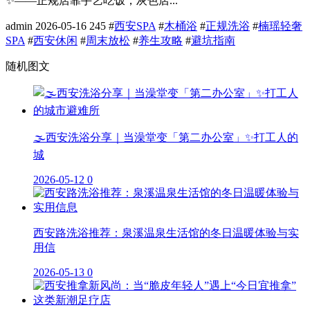
✨——正规店靠手艺吃饭，灰色店...
admin
2026-05-16
245
#
西安SPA
#
木桶浴
#
正规洗浴
#
楠瑶轻奢
SPA
#
西安休闲
#
周末放松
#
养生攻略
#
避坑指南
随机图文
🌫️西安洗浴分享｜当澡堂变「第二办公室」✨打工人的
城
2026-05-12
0
西安路洗浴推荐：泉溪温泉生活馆的冬日温暖体验与实
用信
2026-05-13
0