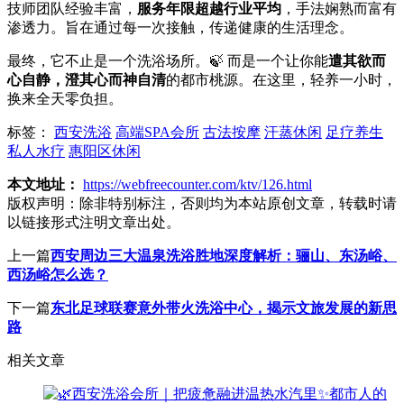
技师团队经验丰富，
服务年限超越行业平均
，手法娴熟而富有
渗透力。旨在通过每一次接触，传递健康的生活理念。
最终，它不止是一个洗浴场所。🍃 而是一个让你能
遣其欲而
心自静，澄其心而神自清
的都市桃源。在这里，轻养一小时，
换来全天零负担。
标签：
西安洗浴
高端SPA会所
古法按摩
汗蒸休闲
足疗养生
私人水疗
惠阳区休闲
本文地址：
https://webfreecounter.com/ktv/126.html
版权声明：
除非特别标注，否则均为本站原创文章，转载时请
以链接形式注明文章出处。
上一篇
西安周边三大温泉洗浴胜地深度解析：骊山、东汤峪、
西汤峪怎么选？
下一篇
东北足球联赛意外带火洗浴中心，揭示文旅发展的新思
路
相关文章