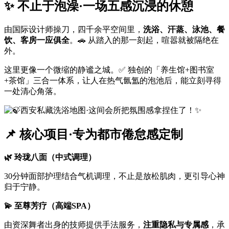
✨ 不止于泡澡·一场五感沉浸的休憩
由国际设计师操刀，四千余平空间里，
洗浴、汗蒸、泳池、餐
饮、客房一应俱全
。🚗 从踏入的那一刻起，喧嚣就被隔绝在
外。
这里更像一个微缩的静谧之城。✅ 独创的「养生馆+图书室
+茶馆」三合一体系，让人在热气氤氲的泡池后，能立刻寻得
一处清心角落。
📌 核心项目·专为都市倦怠感定制
🌿 玲珑八面（中式调理）
30分钟面部护理结合气机调理，不止是放松肌肉，更引导心神
归于宁静。
💫 至尊芳疗（高端SPA）
由资深舞者出身的技师提供手法服务，
注重隐私与专属感
，承