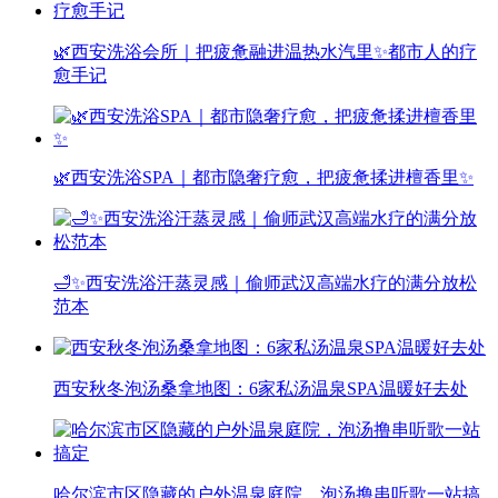
🌿西安洗浴会所｜把疲惫融进温热水汽里✨都市人的疗
愈手记
🌿西安洗浴SPA｜都市隐奢疗愈，把疲惫揉进檀香里✨
🛁✨西安洗浴汗蒸灵感｜偷师武汉高端水疗的满分放松
范本
西安秋冬泡汤桑拿地图：6家私汤温泉SPA温暖好去处
哈尔滨市区隐藏的户外温泉庭院，泡汤撸串听歌一站搞