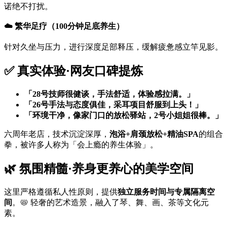
诺绝不打扰。
☁️ 繁华足疗（100分钟足底养生）
针对久坐与压力，进行深度足部释压，缓解疲惫感立竿见影。
✅ 真实体验·网友口碑提炼
「28号技师很健谈，手法舒适，体验感拉满。」
「26号手法与态度俱佳，采耳项目舒服到上头！」
「环境干净，像家门口的放松驿站，2号小姐姐很棒。」
六周年老店，技术沉淀深厚，
泡浴+肩颈放松+精油SPA
的组合
拳，被许多人称为「会上瘾的养生体验」。
🌿 氛围精髓·养身更养心的美学空间
这里严格遵循私人性原则，提供
独立服务时间与专属隔离空
间
。📛 轻奢的艺术造景，融入了琴、舞、画、茶等文化元
素。