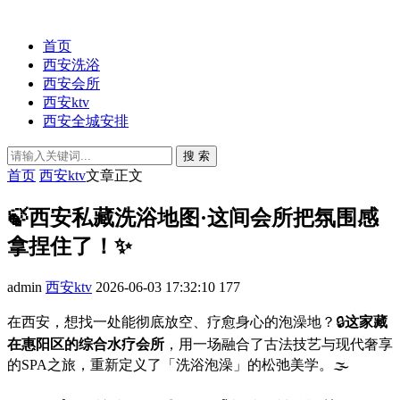
首页
西安洗浴
西安会所
西安ktv
西安全城安排
搜 索
首页
西安ktv
文章正文
🍃西安私藏洗浴地图·这间会所把氛围感
拿捏住了！✨
admin
西安ktv
2026-06-03 17:32:10
177
在西安，想找一处能彻底放空、疗愈身心的泡澡地？🔒
这家藏
在惠阳区的综合水疗会所
，用一场融合了古法技艺与现代奢享
的SPA之旅，重新定义了「洗浴泡澡」的松弛美学。🌫️