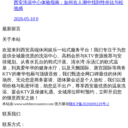
西安洗浴中心体验指南：如何在人潮中找到性价比与松
弛感
2026-05-10
0
最新留言
关于本站
欢迎来到西安高端休闲娱乐一站式服务平台！我们专注于为您
提供全城最优质的洗浴中心、高档会所与KTV资源推荐与安
排规划。从青水瓦台的韩式汗蒸、清水湾·乐汤汇的欧式温
泉，到真爱年华的健身水疗，以及天阙国际、唐宫国际等商务
KTV的奢华包厢与顶级音效，我们甄选全网口碑最佳的休闲
场所。无论您是商务宴请、团体聚会还是个人放松，我们以透
明价格与私密环境，助您足不出户，尊享西安最优质的温泉洗
浴、宴会KTV及保健礼遇。全城席位即时预约，立即开启您
的惬意西安之旅！
本站由 www.webfreecounter.com 强力驱动
陕ICP备2026009229号-2
联系我们
联系方式：