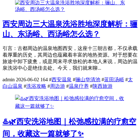
西安周边三大温泉洗浴胜地深度解析：骊
山、东汤峪、西汤峪怎么选？
引言：古都周边的温泉地图西安，这座十三朝古都，不仅承载
着厚重的历史，其周边也蕴藏着丰富的地热资源。对于想要在
旅途中卸下疲惫，或是周末寻求放松的本地人来说，周边的温
泉洗浴中心是绝佳去处。今天，我们就来聊...
admin
2026-06-02
164
#
西安温泉
#
骊山华清池
#
蓝田汤峪
#
太
白山温泉
#
洗浴攻略
#
周边游
#
温泉疗养
#
陕西旅游
♨️🌿西安洗浴地图｜松弛感拉满的疗愈空
间，收藏这一篇就够了✨