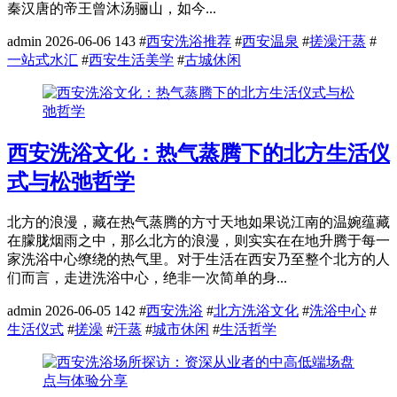
秦汉唐的帝王曾沐汤骊山，如今...
admin
2026-06-06
143
#
西安洗浴推荐
#
西安温泉
#
搓澡汗蒸
#
一站式水汇
#
西安生活美学
#
古城休闲
西安洗浴文化：热气蒸腾下的北方生活仪
式与松弛哲学
北方的浪漫，藏在热气蒸腾的方寸天地如果说江南的温婉蕴藏
在朦胧烟雨之中，那么北方的浪漫，则实实在在地升腾于每一
家洗浴中心缭绕的热气里。对于生活在西安乃至整个北方的人
们而言，走进洗浴中心，绝非一次简单的身...
admin
2026-06-05
142
#
西安洗浴
#
北方洗浴文化
#
洗浴中心
#
生活仪式
#
搓澡
#
汗蒸
#
城市休闲
#
生活哲学