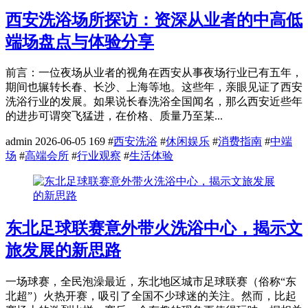
西安洗浴场所探访：资深从业者的中高低
端场盘点与体验分享
前言：一位夜场从业者的视角在西安从事夜场行业已有五年，
期间也辗转长春、长沙、上海等地。这些年，亲眼见证了西安
洗浴行业的发展。如果说长春洗浴全国闻名，那么西安近些年
的进步可谓突飞猛进，在价格、质量乃至某...
admin
2026-06-05
169
#
西安洗浴
#
休闲娱乐
#
消费指南
#
中端
场
#
高端会所
#
行业观察
#
生活体验
东北足球联赛意外带火洗浴中心，揭示文
旅发展的新思路
一场球赛，全民泡澡最近，东北地区城市足球联赛（俗称“东
北超”）火热开赛，吸引了全国不少球迷的关注。然而，比起