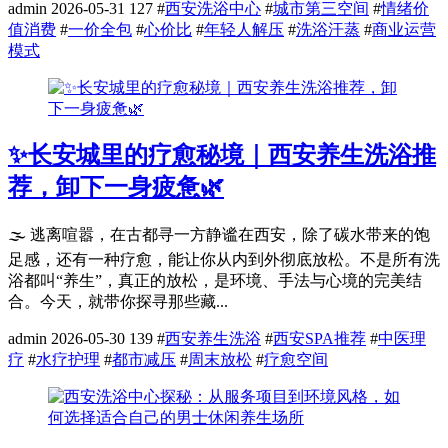
admin
2026-05-31
127
#
西安洗浴中心
#
城市第三空间
#
情绪价
值消费
#
一价全包
#
心价比
#
年轻人解压
#
洗浴汗蒸
#
商业运营
模式
✨长安城里的疗愈秘境｜西安养生洗浴推
荐，卸下一身疲惫🌿
🌫️ 逃离喧嚣，在古都寻一方静谧在西安，除了碳水带来的饱
足感，还有一种疗愈，能让你从内到外彻底放松。不是所有洗
浴都叫“养生”，真正的放松，是环境、手法与心境的完美结
合。今天，就带你探寻那些藏...
admin
2026-05-30
139
#
西安养生洗浴
#
西安SPA推荐
#
中医理
疗
#
水疗护理
#
都市减压
#
周末放松
#
疗愈空间