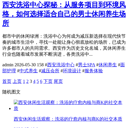
西安洗浴中心探秘：从服务项目到环境风
格，如何选择适合自己的男士休闲养生场
所
都市中的休闲绿洲：洗浴中心为何成为减压新选择在现代快节
奏的城市生活中，寻找一处能让身心彻底放松的场所，已成为
许多都市人的共同需求。西安作为历史文化名城，其休闲养生
行业也随着城市发展不断演进，各类洗浴中...
admin
2026-05-30
158
#
西安洗浴中心
#
男士SPA
#
休闲养生
#
面
部护理
#
中式养生
#
减压会所
#
环境设计
#
服务体验
首页
上页
1
2
3
4
5
6
下页
尾页
随机图文
西安休闲生活观察：洗浴的疗愈内核与商K的社交本质