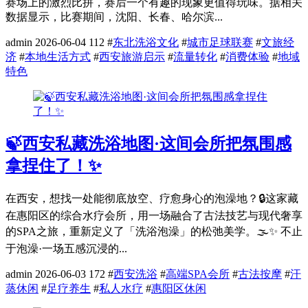
赛场上的激烈比拼，赛后一个有趣的现象更值得玩味。据相关
数据显示，比赛期间，沈阳、长春、哈尔滨...
admin
2026-06-04
112
#
东北洗浴文化
#
城市足球联赛
#
文旅经
济
#
本地生活方式
#
西安旅游启示
#
流量转化
#
消费体验
#
地域
特色
🍃西安私藏洗浴地图·这间会所把氛围感
拿捏住了！✨
在西安，想找一处能彻底放空、疗愈身心的泡澡地？🔒这家藏
在惠阳区的综合水疗会所，用一场融合了古法技艺与现代奢享
的SPA之旅，重新定义了「洗浴泡澡」的松弛美学。🌫️✨ 不止
于泡澡·一场五感沉浸的...
admin
2026-06-03
172
#
西安洗浴
#
高端SPA会所
#
古法按摩
#
汗
蒸休闲
#
足疗养生
#
私人水疗
#
惠阳区休闲