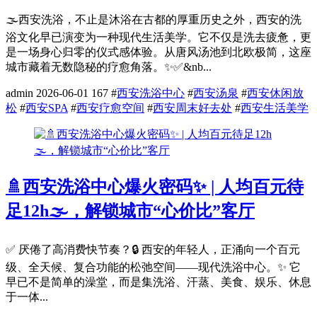
🌫️西安洗浴，不止是沐浴在古都的厚重历史之外，西安的洗
浴文化早已演变为一种现代生活美学。它不仅是洗去疲惫，更
是一场身心归零的仪式感体验。从唐风汤池到北欧极简，这座
城市藏着无数隐秘的疗愈角落。✨✅&nb...
admin
2026-06-01
167
#
西安洗浴中心
#
西安汤泉
#
西安休闲放
松
#
西安SPA
#
西安疗愈空间
#
西安周末好去处
#
西安生活美学
🚿西安洗浴中心爆火密码✨ | 人均百元待
足12h🌫️，解锁城市“心价比”客厅
✅ 厌倦了高消费快节奏？🔒 西安的年轻人，正涌向一个百元
级、全天候、复合功能的松弛空间——现代洗浴中心。✨ 它
早已不是简单的澡堂，而是集洗浴、汗蒸、美食、娱乐、休息
于一体...