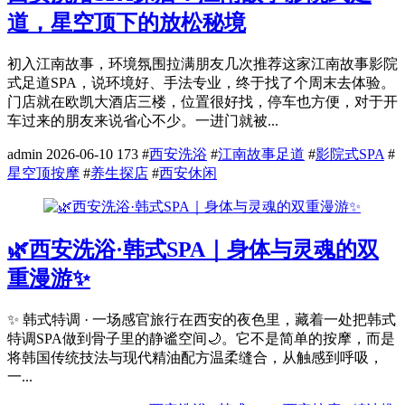
道，星空顶下的放松秘境
初入江南故事，环境氛围拉满朋友几次推荐这家江南故事影院
式足道SPA，说环境好、手法专业，终于找了个周末去体验。
门店就在欧凯大酒店三楼，位置很好找，停车也方便，对于开
车过来的朋友来说省心不少。一进门就被...
admin
2026-06-10
173
#
西安洗浴
#
江南故事足道
#
影院式SPA
#
星空顶按摩
#
养生探店
#
西安休闲
🌿西安洗浴·韩式SPA｜身体与灵魂的双
重漫游✨
✨ 韩式特调 · 一场感官旅行在西安的夜色里，藏着一处把韩式
特调SPA做到骨子里的静谧空间🌙。它不是简单的按摩，而是
将韩国传统技法与现代精油配方温柔缝合，从触感到呼吸，
一...