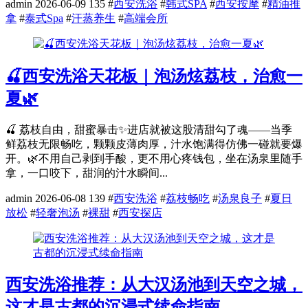
admin
2026-06-09
135
#
西安洗浴
#
韩式SPA
#
西安按摩
#
精油推
拿
#
泰式Spa
#
汗蒸养生
#
高端会所
🍒西安洗浴天花板｜泡汤炫荔枝，治愈一
夏🌿
🍒 荔枝自由，甜蜜暴击✨进店就被这股清甜勾了魂——当季
鲜荔枝无限畅吃，颗颗皮薄肉厚，汁水饱满得仿佛一碰就要爆
开。🌿不用自己剥到手酸，更不用心疼钱包，坐在汤泉里随手
拿，一口咬下，甜润的汁水瞬间...
admin
2026-06-08
139
#
西安洗浴
#
荔枝畅吃
#
汤泉良子
#
夏日
放松
#
轻奢泡汤
#
裸甜
#
西安探店
西安洗浴推荐：从大汉汤池到天空之城，
这才是古都的沉浸式续命指南