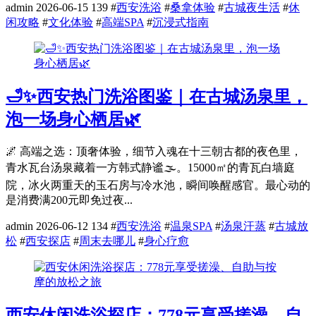
admin
2026-06-15
139
#
西安洗浴
#
桑拿体验
#
古城夜生活
#
休
闲攻略
#
文化体验
#
高端SPA
#
沉浸式指南
🛁✨西安热门洗浴图鉴｜在古城汤泉里，
泡一场身心栖居🌿
🌌 高端之选：顶奢体验，细节入魂在十三朝古都的夜色里，
青水瓦台汤泉藏着一方韩式静谧🌫️。15000㎡的青瓦白墙庭
院，冰火两重天的玉石房与冷水池，瞬间唤醒感官。最心动的
是消费满200元即免过夜...
admin
2026-06-12
134
#
西安洗浴
#
温泉SPA
#
汤泉汗蒸
#
古城放
松
#
西安探店
#
周末去哪儿
#
身心疗愈
西安休闲洗浴探店：778元享受搓澡、自