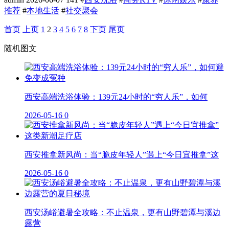
推荐
#
本地生活
#
社交聚会
首页
上页
1
2
3
4
5
6
7
8
下页
尾页
随机图文
西安高端洗浴体验：139元24小时的“穷人乐”，如何
2026-05-16
0
西安推拿新风尚：当“脆皮年轻人”遇上“今日宜推拿”这
2026-05-16
0
西安汤峪避暑全攻略：不止温泉，更有山野碧潭与溪边
露营