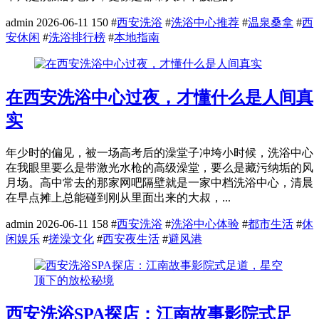
admin
2026-06-11
150
#
西安洗浴
#
洗浴中心推荐
#
温泉桑拿
#
西
安休闲
#
洗浴排行榜
#
本地指南
在西安洗浴中心过夜，才懂什么是人间真
实
年少时的偏见，被一场高考后的澡堂子冲垮小时候，洗浴中心
在我眼里要么是带激光水枪的高级澡堂，要么是藏污纳垢的风
月场。高中常去的那家网吧隔壁就是一家中档洗浴中心，清晨
在早点摊上总能碰到刚从里面出来的大叔，...
admin
2026-06-11
158
#
西安洗浴
#
洗浴中心体验
#
都市生活
#
休
闲娱乐
#
搓澡文化
#
西安夜生活
#
避风港
西安洗浴SPA探店：江南故事影院式足