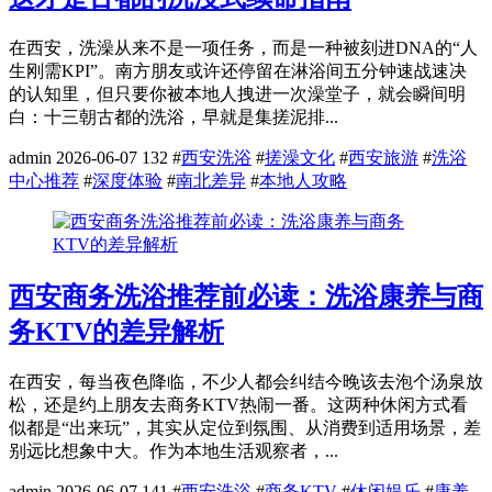
在西安，洗澡从来不是一项任务，而是一种被刻进DNA的“人
生刚需KPI”。南方朋友或许还停留在淋浴间五分钟速战速决
的认知里，但只要你被本地人拽进一次澡堂子，就会瞬间明
白：十三朝古都的洗浴，早就是集搓泥排...
admin
2026-06-07
132
#
西安洗浴
#
搓澡文化
#
西安旅游
#
洗浴
中心推荐
#
深度体验
#
南北差异
#
本地人攻略
西安商务洗浴推荐前必读：洗浴康养与商
务KTV的差异解析
在西安，每当夜色降临，不少人都会纠结今晚该去泡个汤泉放
松，还是约上朋友去商务KTV热闹一番。这两种休闲方式看
似都是“出来玩”，其实从定位到氛围、从消费到适用场景，差
别远比想象中大。作为本地生活观察者，...
admin
2026-06-07
141
#
西安洗浴
#
商务KTV
#
休闲娱乐
#
康养