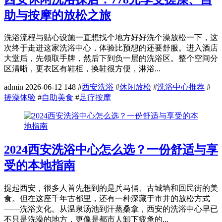
助与按摩的放松之旅
洗浴流程与贴心设施一直想找个地方好好洗个澡放松一下，这
次终于走进这家洗浴中心，体验比预想的还要舒服。进入酒店
大堂后，先领取手牌，然后下到负一层的洗浴区。整个空间分
区清晰，更衣区有鞋柜，换鞋很方便，淋浴...
admin
2026-06-12
148
#
西安洗浴
#
休闲放松
#
洗浴中心推荐
#
搓澡体验
#
自助美食
#
足疗按摩
2024西安洗浴中心怎么选？一份舒适与享
受的本地指南
提起西安，很多人首先想到的是兵马俑、古城墙和回民街的美
食。但在这座千年古都里，还有一种深藏于市井的放松方式
——洗浴文化。从温泉汤池到汗蒸桑拿，西安的洗浴中心早已
不只是洗澡的地方，更像是都市人卸下疲惫的...